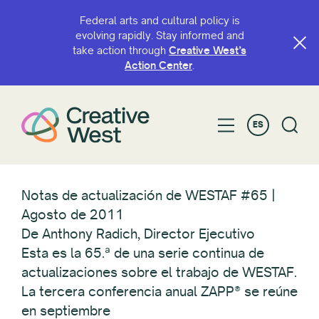
Federal arts and cultural policy is
evolving rapidly. Stay informed and
take action through
Creative West’s
Action Center
.
ES
Notas de actualización de WESTAF #65 |
Agosto de 2011
De Anthony Radich, Director Ejecutivo
Esta es la 65.ª de una serie continua de
actualizaciones sobre el trabajo de WESTAF.
La tercera conferencia anual ZAPP® se reúne
en septiembre