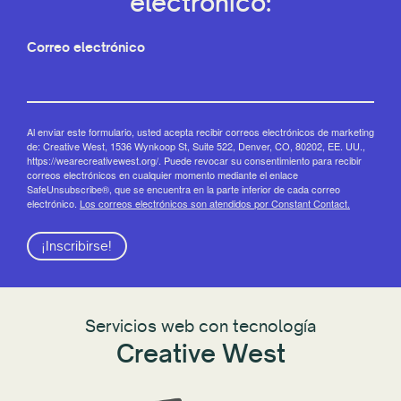
electrónico:
Correo electrónico
Al enviar este formulario, usted acepta recibir correos electrónicos de marketing
de: Creative West, 1536 Wynkoop St, Suite 522, Denver, CO, 80202, EE. UU.,
https://wearecreativewest.org/. Puede revocar su consentimiento para recibir
correos electrónicos en cualquier momento mediante el enlace
SafeUnsubscribe®, que se encuentra en la parte inferior de cada correo
electrónico.
Los correos electrónicos son atendidos por Constant Contact.
¡Inscribirse!
Servicios web con tecnología
Creative West