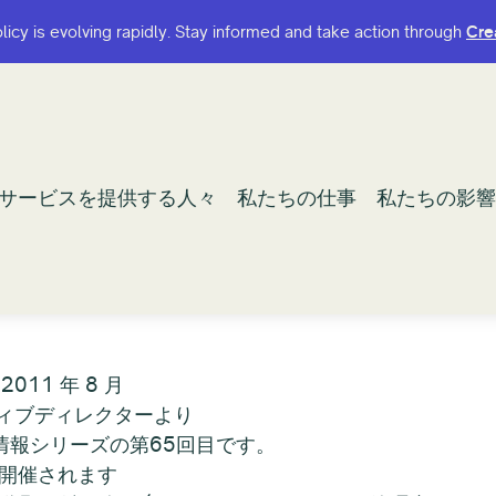
olicy is evolving rapidly. Stay informed and take action through
olicy is evolving rapidly. Stay informed and take action through
Cre
Cre
サービスを提供する人々
サービスを提供する人々
私たちの仕事
私たちの仕事
私たちの影響
私たちの影響
2011 年 8 月
ィブディレクターより
新情報シリーズの第65回目です。
に開催されます