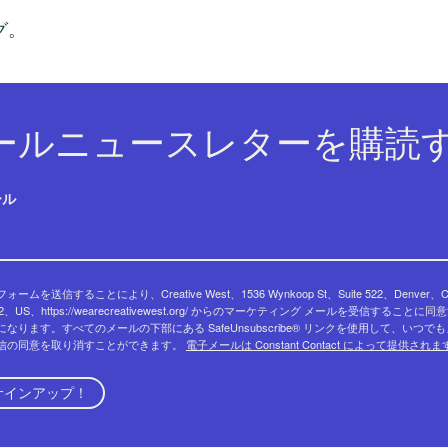
グ。
ールニュースレターを購読す
ール
ォームを送信することにより、Creative West、1536 Wynkoop St、Suite 522、Denver、
02、US、https://wearecreativewest.org/ からのマーケティング メールを受信することに同
になります。すべてのメールの下部にある SafeUnsubscribe® リンクを使用して、いつで
信の同意を取り消すことができます。
電子メールは Constant Contact によって提供され
サインアップ！