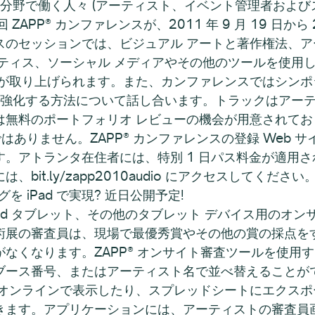
の分野で働く人々 (アーティスト、イベント管理者および
ZAPP® カンファレンスが、2011 年 9 月 19 日
スのセッションでは、ビジュアル アートと著作権法、
クティス、ソーシャル メディアやその他のツールを使用
クが取り上げられます。また、カンファレンスではシン
て強化する方法について話し合います。トラックはアー
は無料のポートフォリオ レビューの機会が用意されて
ではありません。ZAPP® カンファレンスの登録 Web
ただけます。アトランタ在住者には、特別 1 日パス料金が適用され
it.ly/zapp2010audio にアクセスしてください
を iPad で実現? 近日公開予定!
ndroid タブレット、その他のタブレット デバイス用の
術展の審査員は、現場で最優秀賞やその他の賞の採点を
なくなります。ZAPP® オンサイト審査ツールを使用
ブース番号、またはアーティスト名で並べ替えることが
をオンラインで表示したり、スプレッドシートにエクス
きます。アプリケーションには、アーティストの審査員