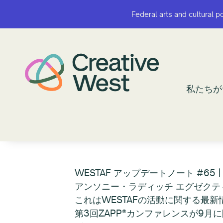
Federal arts and cultural p
Federal arts and cultural p
私たちが
私たちが
WESTAF アップデートノート #65 | 
アンソニー・ラディッチ エグゼクテ
これはWESTAFの活動に関する最
第3回ZAPP®カンファレンスが9月