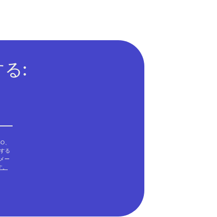
る:
CO、
意する
もメー
ます。