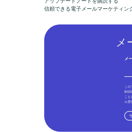
アップデートノートを購読する
信頼できる電子メールマーケティン
メ
メ
このフ
802
こと
ル受