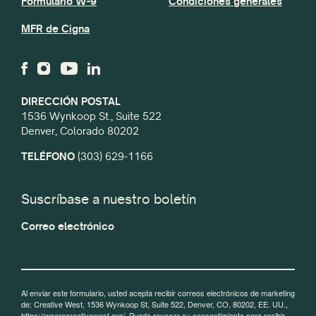
Formulario W-9
Condiciones generales
MFR de Cigna
DIRECCIÓN POSTAL
1536 Wynkoop St., Suite 522
Denver, Colorado 80202
TELÉFONO
(303) 629-1166
Suscríbase a nuestro boletín
Correo electrónico
Al enviar este formulario, usted acepta recibir correos electrónicos de marketing
de: Creative West, 1536 Wynkoop St, Suite 522, Denver, CO, 80202, EE. UU.,
https://wearecreativewest.org/. Puede revocar su consentimiento para recibir