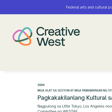
Federal arts and cultural p
Federal arts and cultural p
2004
MGA ULAT SA SESYON AT MGA PAMAMARAAN NG S
Pagkakakilanlang Kultural s
Nagpulong sa Little Tokyo, Los Angeles noo
Committee ng WESTAF.