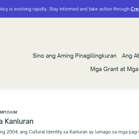
olicy is evolving rapidly. Stay informed and take action through
olicy is evolving rapidly. Stay informed and take action through
Cre
Cre
Sino ang Aming Pinaglilingkuran
Sino ang Aming Pinaglilingkuran
Ang A
Ang A
Mga Grant at Mga
Mga Grant at Mga
YMPOSIUM
a Kanluran
ng 2004, ang Cultural Identity sa Kanluran ay lumago sa mga pag-u