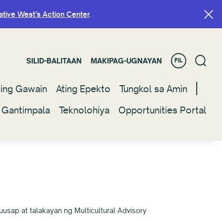
ative West’s Action Center
ative West’s Action Center
.
.
SILID-BALITAAN
SILID-BALITAAN
MAKIPAG-UGNAYAN
MAKIPAG-UGNAYAN
FIL
FIL
ting Gawain
ting Gawain
Ating Epekto
Ating Epekto
Tungkol sa Amin
Tungkol sa Amin
 Gantimpala
 Gantimpala
Teknolohiya
Teknolohiya
Opportunities Portal
Opportunities Portal
usap at talakayan ng Multicultural Advisory