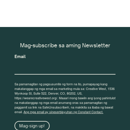
Mag-subscribe sa aming Newsletter
Email
Sa pamamagitan ng pagsusumite ng form na ito, pumapayag kang
makatanggap ng mga email sa marketing mula sa: Creative West, 1536
Wynkoop St, Suite 522, Denver, CO, 80202, US,
https://wearecreativewest.org/. Maaari mong bawiin ang iyong pahintulot
na makatanggap ng mga email anumang oras sa pamamagitan ng
paggamit sa link na SafeUnsubscribe®, na makikita sa ibaba ng bawat
email.
Ang mga email ay sineserbisyuhan ng Constant Contact.
Mag-sign up!