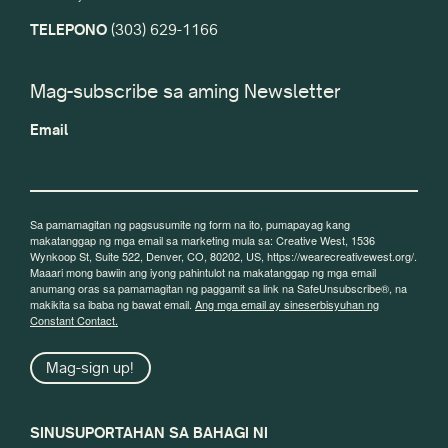
TELEPONO
(303) 629-1166
Mag-subscribe sa aming Newsletter
Email
Sa pamamagitan ng pagsusumite ng form na ito, pumapayag kang
makatanggap ng mga email sa marketing mula sa: Creative West, 1536
Wynkoop St, Suite 522, Denver, CO, 80202, US, https://wearecreativewest.org/.
Maaari mong bawiin ang iyong pahintulot na makatanggap ng mga email
anumang oras sa pamamagitan ng paggamit sa link na SafeUnsubscribe®, na
makikita sa ibaba ng bawat email.
Ang mga email ay sineserbisyuhan ng
Constant Contact.
Mag-sign up!
SINUSUPORTAHAN SA BAHAGI NI