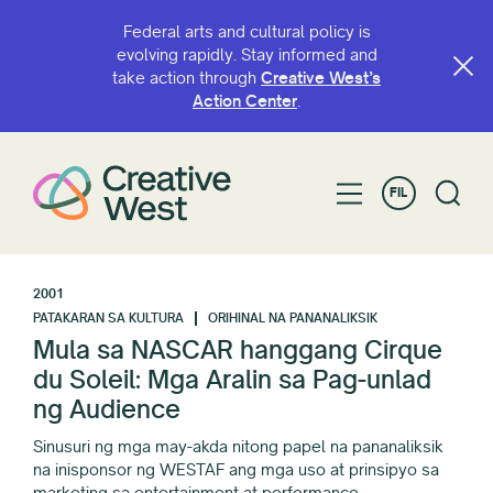
Federal arts and cultural policy is
evolving rapidly. Stay informed and
take action through
Creative West’s
Action Center
.
FIL
2001
PATAKARAN SA KULTURA
ORIHINAL NA PANANALIKSIK
Mula sa NASCAR hanggang Cirque
du Soleil: Mga Aralin sa Pag-unlad
ng Audience
Sinusuri ng mga may-akda nitong papel na pananaliksik
na inisponsor ng WESTAF ang mga uso at prinsipyo sa
marketing sa entertainment at performance.