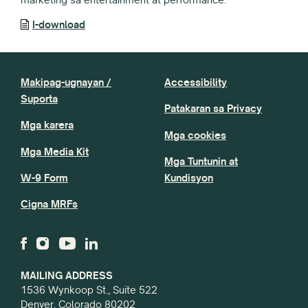
I-download
Makipag-ugnayan /
Accessibility
Suporta
Patakaran sa Privacy
Mga karera
Mga cookies
Mga Media Kit
Mga Tuntunin at
W-9 Form
Kundisyon
Cigna MRFs
MAILING ADDRESS
1536 Wynkoop St., Suite 522
Denver, Colorado 80202