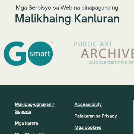
Mga Serbisyo sa Web na pinapagana ng
Malikhaing Kanluran
Makipag-ugnayan /
Accessibility
Suporta
Patakaran sa Privacy
Mga karera
Mga cookies