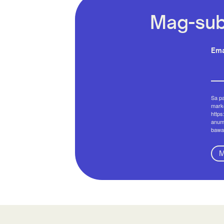
Mag-sub
Ema
Sa p
marke
https
anum
bawa
M