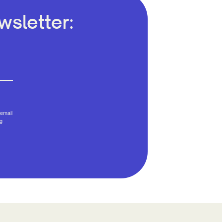
sletter:
email
g