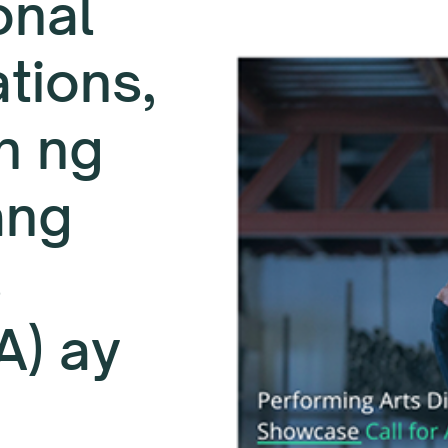
onal
tions,
n ng
ang
s
A) ay