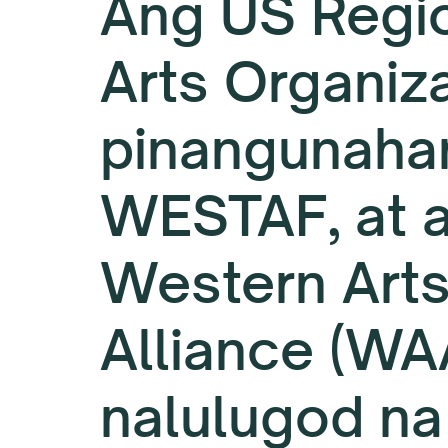
Ang US Regi
Arts Organiza
pinangunaha
WESTAF, at 
Western Art
Alliance (WA
nalulugod na