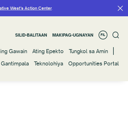
ative West’s Action Center
ative West’s Action Center
.
.
SILID-BALITAAN
SILID-BALITAAN
MAKIPAG-UGNAYAN
MAKIPAG-UGNAYAN
FIL
FIL
ting Gawain
ting Gawain
Ating Epekto
Ating Epekto
Tungkol sa Amin
Tungkol sa Amin
 Gantimpala
 Gantimpala
Teknolohiya
Teknolohiya
Opportunities Portal
Opportunities Portal