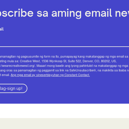
scribe sa aming email new
il
amamagitan ng pagsusumite ng form na ito, pumapayag kang makatanggap ng mga email sa
ting mula sa: Creative West, 1536 Wynkoop St, Suite 522, Denver, CO, 80202, US,
://wearecreativewest.org/. Maaari mong bawiin ang iyong pahintulot na makatanggap ng mga 
ang oras sa pamamagitan ng paggamit sa link na SafeUnsubscribe®, na makikita sa ibaba n
t email.
Ang mga email ay sineserbisyuhan ng Constant Contact.
ag-sign up!