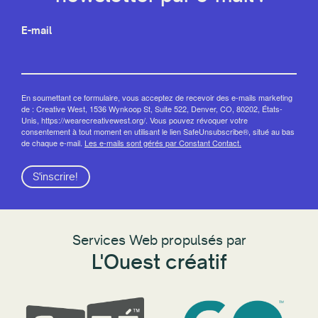
E-mail
En soumettant ce formulaire, vous acceptez de recevoir des e-mails marketing
de : Creative West, 1536 Wynkoop St, Suite 522, Denver, CO, 80202, États-
Unis, https://wearecreativewest.org/. Vous pouvez révoquer votre
consentement à tout moment en utilisant le lien SafeUnsubscribe®, situé au bas
de chaque e-mail.
Les e-mails sont gérés par Constant Contact.
S'inscrire!
Services Web propulsés par
L'Ouest créatif