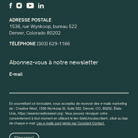
ADRESSE POSTALE
1536, rue Wynkoop, bureau 522
Denver, Colorado 80202
TÉLÉPHONE
(303) 629-1166
Abonnez-vous à notre newsletter
E-mail
En soumettant ce formulaire, vous acceptez de recevoir des e-mails marketing
de : Creative West, 1536 Wynkoop St, Suite 522, Denver, CO, 80202, États-
Unis, https://wearecreativewest.org/. Vous pouvez révoquer votre
consentement à tout moment en utilisant le lien SafeUnsubscribe®, situé au bas
de chaque e-mail.
Les e-mails sont gérés par Constant Contact.
S'inscrire!