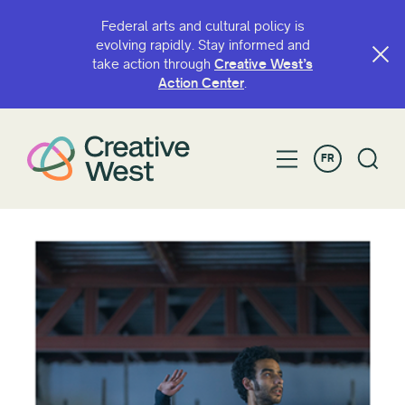
Federal arts and cultural policy is
evolving rapidly. Stay informed and
take action through
Creative West’s
Action Center
.
FR