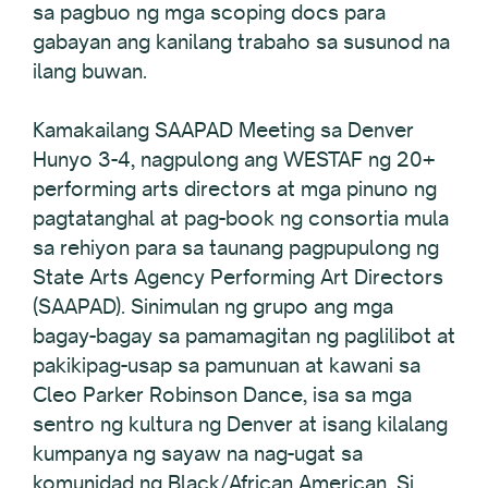
sa pagbuo ng mga scoping docs para
gabayan ang kanilang trabaho sa susunod na
ilang buwan.
Kamakailang SAAPAD Meeting sa Denver
Hunyo 3-4, nagpulong ang WESTAF ng 20+
performing arts directors at mga pinuno ng
pagtatanghal at pag-book ng consortia mula
sa rehiyon para sa taunang pagpupulong ng
State Arts Agency Performing Art Directors
(SAAPAD). Sinimulan ng grupo ang mga
bagay-bagay sa pamamagitan ng paglilibot at
pakikipag-usap sa pamunuan at kawani sa
Cleo Parker Robinson Dance, isa sa mga
sentro ng kultura ng Denver at isang kilalang
kumpanya ng sayaw na nag-ugat sa
komunidad ng Black/African American. Si