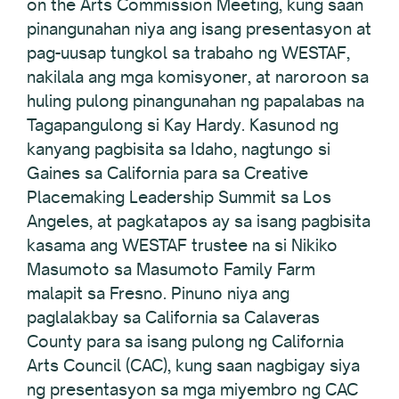
on the Arts Commission Meeting, kung saan
pinangunahan niya ang isang presentasyon at
pag-uusap tungkol sa trabaho ng WESTAF,
nakilala ang mga komisyoner, at naroroon sa
huling pulong pinangunahan ng papalabas na
Tagapangulong si Kay Hardy. Kasunod ng
kanyang pagbisita sa Idaho, nagtungo si
Gaines sa California para sa Creative
Placemaking Leadership Summit sa Los
Angeles, at pagkatapos ay sa isang pagbisita
kasama ang WESTAF trustee na si Nikiko
Masumoto sa Masumoto Family Farm
malapit sa Fresno. Pinuno niya ang
paglalakbay sa California sa Calaveras
County para sa isang pulong ng California
Arts Council (CAC), kung saan nagbigay siya
ng presentasyon sa mga miyembro ng CAC