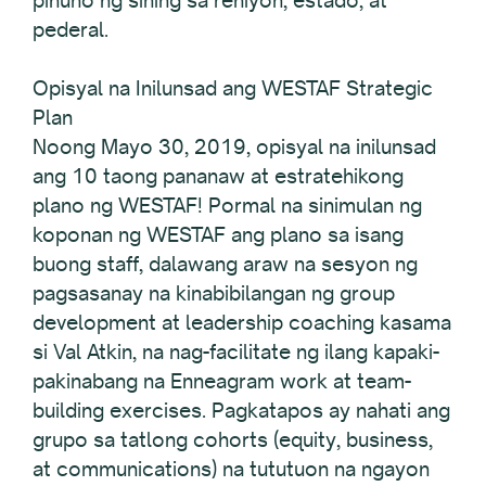
pinuno ng sining sa rehiyon, estado, at
pederal.
Opisyal na Inilunsad ang WESTAF Strategic
Plan
Noong Mayo 30, 2019, opisyal na inilunsad
ang 10 taong pananaw at estratehikong
plano ng WESTAF! Pormal na sinimulan ng
koponan ng WESTAF ang plano sa isang
buong staff, dalawang araw na sesyon ng
pagsasanay na kinabibilangan ng group
development at leadership coaching kasama
si Val Atkin, na nag-facilitate ng ilang kapaki-
pakinabang na Enneagram work at team-
building exercises. Pagkatapos ay nahati ang
grupo sa tatlong cohorts (equity, business,
at communications) na tututuon na ngayon