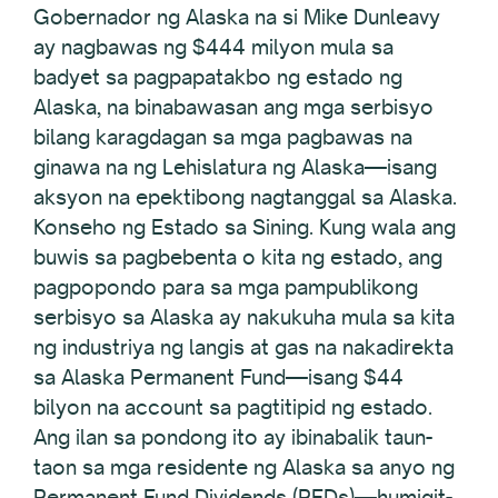
Gobernador ng Alaska na si Mike Dunleavy
ay nagbawas ng $444 milyon mula sa
badyet sa pagpapatakbo ng estado ng
Alaska, na binabawasan ang mga serbisyo
bilang karagdagan sa mga pagbawas na
ginawa na ng Lehislatura ng Alaska—isang
aksyon na epektibong nagtanggal sa Alaska.
Konseho ng Estado sa Sining. Kung wala ang
buwis sa pagbebenta o kita ng estado, ang
pagpopondo para sa mga pampublikong
serbisyo sa Alaska ay nakukuha mula sa kita
ng industriya ng langis at gas na nakadirekta
sa Alaska Permanent Fund—isang $44
bilyon na account sa pagtitipid ng estado.
Ang ilan sa pondong ito ay ibinabalik taun-
taon sa mga residente ng Alaska sa anyo ng
Permanent Fund Dividends (PFDs)—humigit-