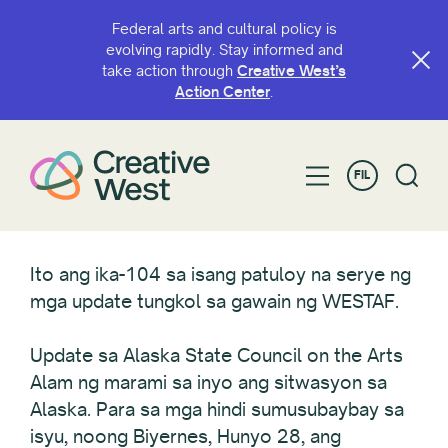
Federal arts and cultural policy is
evolving rapidly. Stay informed and
take action through
Creative West’s
Action Center
.
FIL
Ito ang ika-104 sa isang patuloy na serye ng
mga update tungkol sa gawain ng WESTAF.
Update sa Alaska State Council on the Arts
Alam ng marami sa inyo ang sitwasyon sa
Alaska. Para sa mga hindi sumusubaybay sa
isyu, noong Biyernes, Hunyo 28, ang