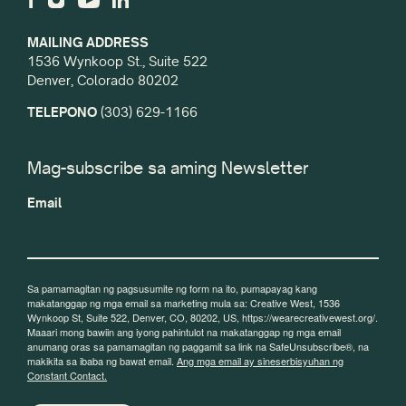
MAILING ADDRESS
1536 Wynkoop St., Suite 522
Denver, Colorado 80202
TELEPONO
(303) 629-1166
Mag-subscribe sa aming Newsletter
Email
Sa pamamagitan ng pagsusumite ng form na ito, pumapayag kang
makatanggap ng mga email sa marketing mula sa: Creative West, 1536
Wynkoop St, Suite 522, Denver, CO, 80202, US, https://wearecreativewest.org/.
Maaari mong bawiin ang iyong pahintulot na makatanggap ng mga email
anumang oras sa pamamagitan ng paggamit sa link na SafeUnsubscribe®, na
makikita sa ibaba ng bawat email.
Ang mga email ay sineserbisyuhan ng
Constant Contact.