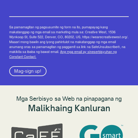
Sa pamamagitan ng pagsusumite ng form na ito, pumapayag kang
makatanggap ng mga email sa marketing mula sa: Creative West, 1536
Wynkoop St, Suite 522, Denver, CO, 80202, US, https://wearecreativewest.org/.
Maaari mong bawiin ang iyong pahintulot na makatanggap ng mga email
anumang oras sa pamamagitan ng paggamit sa link na SafeUnsubscribe®, na
makikita sa ibaba ng bawat email.
Ang mga email ay sineserbisyuhan ng
Constant Contact.
Mag-sign up!
Mga Serbisyo sa Web na pinapagana ng
Malikhaing Kanluran