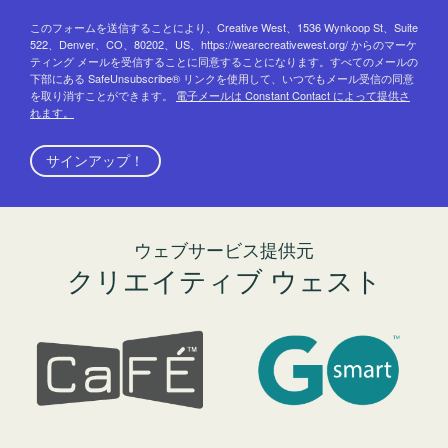
このフォームを送信することにより、Creative West、1536 Wynkoop St、Suite
522、Denver、CO、80202、US、https://wearecreativewest.org/ からのマーケ
ティング メールを受信することに同意することになります。すべてのメールの
下部にある SafeUnsubscribe® リンクを使用して、いつでもメール受信の同意
を取り消すことができます。
電子メールは Constant Contact によって提供さ
れます。
サインアップ！
ウェブサービス提供元
クリエイティブ ウェスト