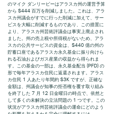
のマイク ダンリービーはアラスカ州の運営予算
から $444 百万を削減しました。これは、アラ
スカ州議会がすでに行った削減に加えて、サー
ビスを大幅に削減するものであり、この措置に
より、アラスカ州芸術評議会は事実上廃止され
ました。州の売上税や所得税がないため、アラ
スカの公共サービスの資金は、$440 億の州の
貯蓄口座であるアラスカ永久基金に振り向けら
れる石油およびガス産業の収益から得られま
す。この基金の一部は、永久基金配当 (PFD) の
形で毎年アラスカ住民に返還されます。アラス
カ住民 1 人あたり年間約 $3K ですが、正確な
金額は、州議会が知事の拒否権を覆す取り組み
を終了した 7 月 12 日金曜日の時点で、依然と
して多くの未解決の立法問題の 1 つです。この
状況がアラスカ州芸術評議会の運命にどのよう
な影響を与えるかを完全に理解するには、