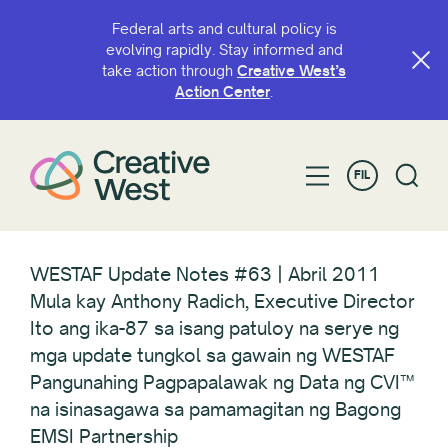
Federal arts and cultural policy is
evolving rapidly. Stay informed and
take action through
Creative West’s
Action Center
.
FIL
WESTAF Update Notes #63 | Abril 2011
Mula kay Anthony Radich, Executive Director
Ito ang ika-87 sa isang patuloy na serye ng
mga update tungkol sa gawain ng WESTAF
Pangunahing Pagpapalawak ng Data ng CVI™
na isinasagawa sa pamamagitan ng Bagong
EMSI Partnership