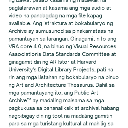
ng bawat piraso kasama ng malawak na
paglalarawan at kasama ang mga audio at
video na pandagdag na mga file kapag
available. Ang istraktura at bokabularyo ng
Archive ay sumusunod sa pinakamataas na
pamantayan sa larangan. Ginagamit nito ang
VRA core 4.0, na binuo ng Visual Resources
Association's Data Standards Committee at
ginagamit din ng ARTstor at Harvard
University's Digital Library Projects, pati na
rin ang mga listahan ng bokabularyo na binuo
ng Art and Architecture Thesaurus. Dahil sa
mga pamantayang ito, ang Public Art
Archive™ ay madaling maisama sa mga
pagkukusa sa pananaliksik at archival habang
nagbibigay din ng tool na madaling gamitin
para sa mga turistang kultural at mahilig sa