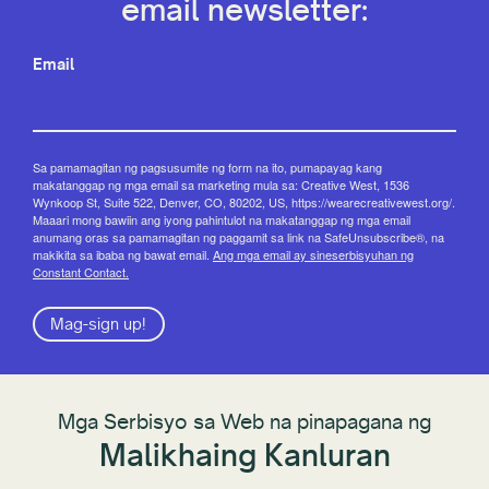
email newsletter:
Email
Sa pamamagitan ng pagsusumite ng form na ito, pumapayag kang
makatanggap ng mga email sa marketing mula sa: Creative West, 1536
Wynkoop St, Suite 522, Denver, CO, 80202, US, https://wearecreativewest.org/.
Maaari mong bawiin ang iyong pahintulot na makatanggap ng mga email
anumang oras sa pamamagitan ng paggamit sa link na SafeUnsubscribe®, na
makikita sa ibaba ng bawat email.
Ang mga email ay sineserbisyuhan ng
Constant Contact.
Mag-sign up!
Mga Serbisyo sa Web na pinapagana ng
Malikhaing Kanluran