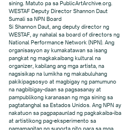
sining. Matuto pa sa PublicArtArchive.org.
WESTAF Deputy Director Shannon Daut
Sumali sa NPN Board
Si Shannon Daut, ang deputy director ng
WESTAF, ay nahalal sa board of directors ng
National Performance Network (NPN). Ang
organisasyon ay kumakatawan sa isang
pangkat ng magkakaibang kultural na
organizer, kabilang ang mga artista, na
nagsisikap na lumikha ng makabuluhang
pakikipagsosyo at magbigay ng pamumuno
na nagbibigay-daan sa pagsasanay at
pampublikong karanasan ng mga sining sa
pagtatanghal sa Estados Unidos. Ang NPN ay
nakatuon sa pagpapaunlad ng pagkakaiba-iba
at artistikong pag-eksperimento sa
pamamagitan ng suporta nito para sa mga