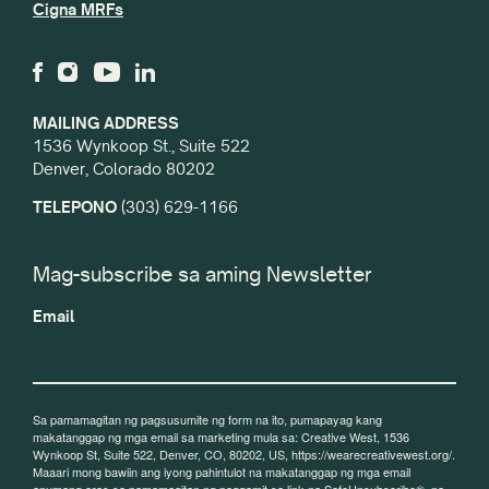
Cigna MRFs
MAILING ADDRESS
1536 Wynkoop St., Suite 522
Denver, Colorado 80202
TELEPONO
(303) 629-1166
Mag-subscribe sa aming Newsletter
Email
Sa pamamagitan ng pagsusumite ng form na ito, pumapayag kang
makatanggap ng mga email sa marketing mula sa: Creative West, 1536
Wynkoop St, Suite 522, Denver, CO, 80202, US, https://wearecreativewest.org/.
Maaari mong bawiin ang iyong pahintulot na makatanggap ng mga email
anumang oras sa pamamagitan ng paggamit sa link na SafeUnsubscribe®, na