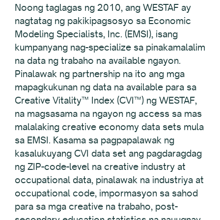
Noong taglagas ng 2010, ang WESTAF ay
nagtatag ng pakikipagsosyo sa Economic
Modeling Specialists, Inc. (EMSI), isang
kumpanyang nag-specialize sa pinakamalalim
na data ng trabaho na available ngayon.
Pinalawak ng partnership na ito ang mga
mapagkukunan ng data na available para sa
Creative Vitality™ Index (CVI™) ng WESTAF,
na magsasama na ngayon ng access sa mas
malalaking creative economy data sets mula
sa EMSI. Kasama sa pagpapalawak ng
kasalukuyang CVI data set ang pagdaragdag
ng ZIP-code-level na creative industry at
occupational data, pinalawak na industriya at
occupational code, impormasyon sa sahod
para sa mga creative na trabaho, post-
secondary education statistics na nauugnay