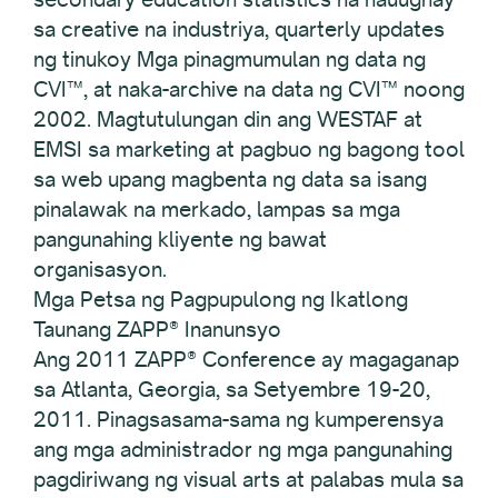
sa creative na industriya, quarterly updates
ng tinukoy Mga pinagmumulan ng data ng
CVI™, at naka-archive na data ng CVI™ noong
2002. Magtutulungan din ang WESTAF at
EMSI sa marketing at pagbuo ng bagong tool
sa web upang magbenta ng data sa isang
pinalawak na merkado, lampas sa mga
pangunahing kliyente ng bawat
organisasyon.
Mga Petsa ng Pagpupulong ng Ikatlong
Taunang ZAPP® Inanunsyo
Ang 2011 ZAPP® Conference ay magaganap
sa Atlanta, Georgia, sa Setyembre 19-20,
2011. Pinagsasama-sama ng kumperensya
ang mga administrador ng mga pangunahing
pagdiriwang ng visual arts at palabas mula sa