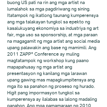
buong US pati na rin ang mga artist na
lumalahok sa mga pagdiriwang ng sining.
Itatampok ng ikatlong taunang kumperensya
ang mga talakayan tungkol sa epekto ng
kasalukuyang ekonomiya sa industriya ng art
fair, mga uso sa sponsorship, at mga paraan
na magagamit ng mga artist ang social media
upang palawakin ang base ng mamimili. Ang
2011 ZAPP® Conference ay muling
magtatampok ng workshop kung paano
mapapahusay ng mga artist ang
presentasyon ng kanilang mga larawan
upang gawing mas mapagkumpitensya ang
mga ito sa panahon ng proseso ng hurado.
Higit pang impormasyon tungkol sa
kumperensya ay ilalabas sa lalong madaling
panahon. Ang mga pamamaraan ng 2010