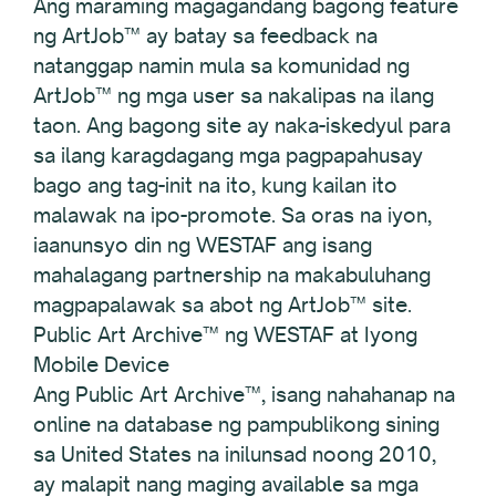
Ang maraming magagandang bagong feature
ng ArtJob™ ay batay sa feedback na
natanggap namin mula sa komunidad ng
ArtJob™ ng mga user sa nakalipas na ilang
taon. Ang bagong site ay naka-iskedyul para
sa ilang karagdagang mga pagpapahusay
bago ang tag-init na ito, kung kailan ito
malawak na ipo-promote. Sa oras na iyon,
iaanunsyo din ng WESTAF ang isang
mahalagang partnership na makabuluhang
magpapalawak sa abot ng ArtJob™ site.
Public Art Archive™ ng WESTAF at Iyong
Mobile Device
Ang Public Art Archive™, isang nahahanap na
online na database ng pampublikong sining
sa United States na inilunsad noong 2010,
ay malapit nang maging available sa mga