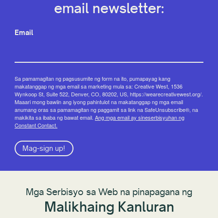
email newsletter:
Email
Sa pamamagitan ng pagsusumite ng form na ito, pumapayag kang
makatanggap ng mga email sa marketing mula sa: Creative West, 1536
Wynkoop St, Suite 522, Denver, CO, 80202, US, https://wearecreativewest.org/.
Maaari mong bawiin ang iyong pahintulot na makatanggap ng mga email
anumang oras sa pamamagitan ng paggamit sa link na SafeUnsubscribe®, na
makikita sa ibaba ng bawat email.
Ang mga email ay sineserbisyuhan ng
Constant Contact.
Mag-sign up!
Mga Serbisyo sa Web na pinapagana ng
Malikhaing Kanluran