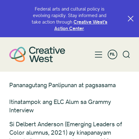
Federal arts and cultural policy is
evolving rapidly. Stay informed and
take action through
Creative West’s
Action Center
.
FIL
Pananagutang Panlipunan at pagsasama
Itinatampok ang ELC Alum sa Grammy
Interview
Si Delbert Anderson (Emerging Leaders of
Color alumnus, 2021) ay kinapanayam