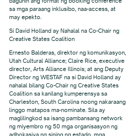
baguhin ang format ng booking conference
sa mga paraang inklusibo, naa-access, at
may epekto.
Si David Holland ay Nahalal na Co-Chair ng
Creative States Coalition
Ernesto Balderas, direktor ng komunikasyon,
Utah Cultural Alliance; Claire Rice, executive
director, Arts Alliance Illinois; at ang Deputy
Director ng WESTAF na si David Holland ay
nahalal bilang Co-Chair ng Creative States
Coalition sa kanilang kumperensya sa
Charleston, South Carolina noong nakaraang
linggo matapos ma-nominate. Sila ay
maglilingkod sa isang pambansang network
ng miyembro ng 50 mga organisasyon ng
adbokasiya ng sining ng estado, mga