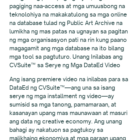
pagiging naa-access at mga umuusbong na
teknolohiya na makakatulong sa mga online
na database tulad ng Public Art Archive na
lumikha ng mas patas na ugnayan sa pagitan
ng mga organisasyon pati na rin kung paano
magagamit ang mga database na ito bilang
mga tool sa pagtuturo. Unang Inilabas ang
CVSuite™ sa Serye ng Mga DataEd Video
Ang isang premiere video na inilabas para sa
DataEd ng CVSuite™—ang una sa isang
serye ng mga installment ng video—ay
sumisid sa mga tanong, pamamaraan, at
kasanayan upang mas maunawaan at masuri
ang data ng creative economy. Ang unang
bahagi ay nakatuon sa pagtukoy sa
malikhaing ekonomiya at mga paraan upang