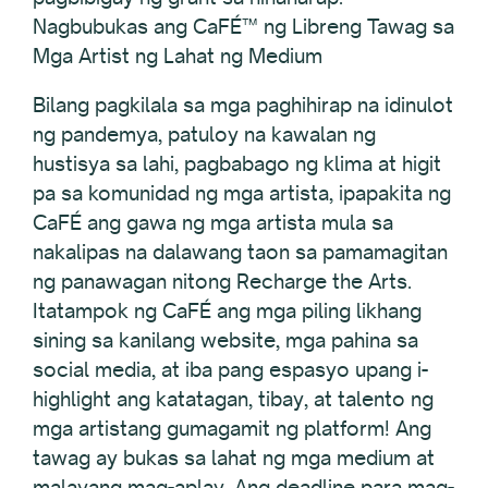
Nagbubukas ang CaFÉ™ ng Libreng Tawag sa
Mga Artist ng Lahat ng Medium
Bilang pagkilala sa mga paghihirap na idinulot
ng pandemya, patuloy na kawalan ng
hustisya sa lahi, pagbabago ng klima at higit
pa sa komunidad ng mga artista, ipapakita ng
CaFÉ ang gawa ng mga artista mula sa
nakalipas na dalawang taon sa pamamagitan
ng panawagan nitong Recharge the Arts.
Itatampok ng CaFÉ ang mga piling likhang
sining sa kanilang website, mga pahina sa
social media, at iba pang espasyo upang i-
highlight ang katatagan, tibay, at talento ng
mga artistang gumagamit ng platform! Ang
tawag ay bukas sa lahat ng mga medium at
malayang mag-aplay. Ang deadline para mag-