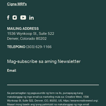
Cigna MRFs
MAILING ADDRESS
1536 Wynkoop St., Suite 522
Denver, Colorado 80202
TELEPONO
(303) 629-1166
Mag-subscribe sa aming Newsletter
Email
Sa pamamagitan ng pagsusumite ng form na ito, pumapayag kang
makatanggap ng mga email sa marketing mula sa: Creative West, 1536
Wynkoop St, Suite 522, Denver, CO, 80202, US, https://wearecreativewest.org/.
Maaari mong bawiin ang iyong pahintulot na makatanggap ng mga email