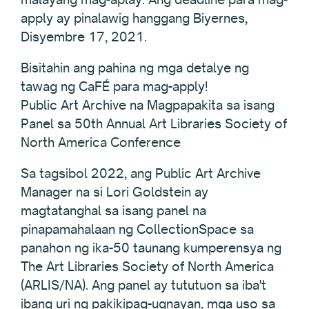
apply ay pinalawig hanggang Biyernes,
Disyembre 17, 2021.
Bisitahin ang pahina ng mga detalye ng
tawag ng CaFÉ para mag-apply!
Public Art Archive na Magpapakita sa isang
Panel sa 50th Annual Art Libraries Society of
North America Conference
Sa tagsibol 2022, ang Public Art Archive
Manager na si Lori Goldstein ay
magtatanghal sa isang panel na
pinapamahalaan ng CollectionSpace sa
panahon ng ika-50 taunang kumperensya ng
The Art Libraries Society of North America
(ARLIS/NA). Ang panel ay tututuon sa iba't
ibang uri ng pakikipag-ugnayan, mga uso sa