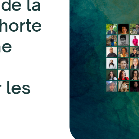
de la
horte
me
 les