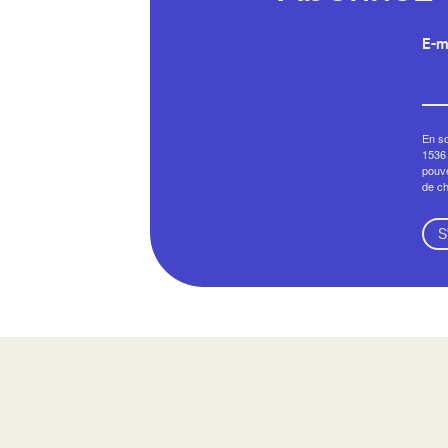
E-m
En so
1536 
pouve
de c
S