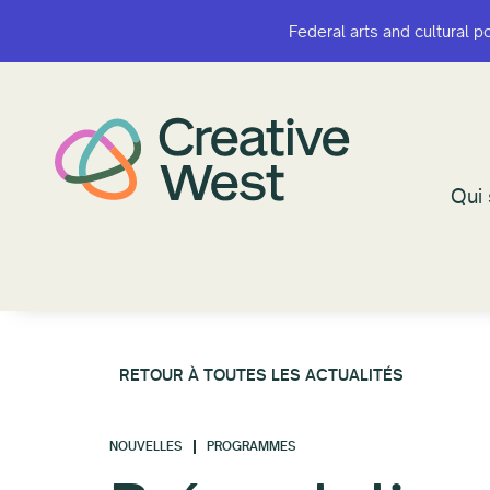
Federal arts and cultural p
Federal arts and cultural p
Qui
Qui
RETOUR À TOUTES LES ACTUALITÉS
NOUVELLES
PROGRAMMES