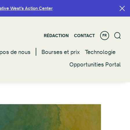
ative West’s Action Center
ative West’s Action Center
.
.
RÉDACTION
RÉDACTION
CONTACT
CONTACT
FR
FR
pos de nous
pos de nous
Bourses et prix
Bourses et prix
Technologie
Technologie
Opportunities Portal
Opportunities Portal