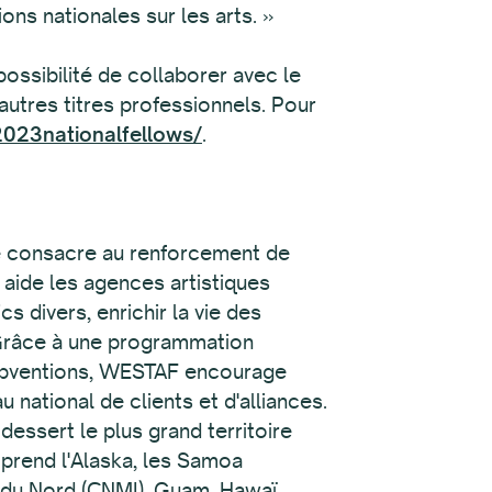
ns nationales sur les arts. »
possibilité de collaborer avec le
autres titres professionnels. Pour
2023nationalfellows/
.
 se consacre au renforcement de
F aide les agences artistiques
cs divers, enrichir la vie des
 Grâce à une programmation
e subventions, WESTAF encourage
 national de clients et d'alliances.
ssert le plus grand territoire
mprend l'Alaska, les Samoa
s du Nord (CNMI), Guam, Hawaï,