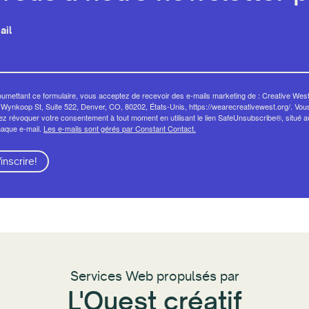
ail
umettant ce formulaire, vous acceptez de recevoir des e-mails marketing de : Creative West
Wynkoop St, Suite 522, Denver, CO, 80202, États-Unis, https://wearecreativewest.org/. Vou
z révoquer votre consentement à tout moment en utilisant le lien SafeUnsubscribe®, situé 
haque e-mail.
Les e-mails sont gérés par Constant Contact.
'inscrire!
Services Web propulsés par
L'Ouest créatif