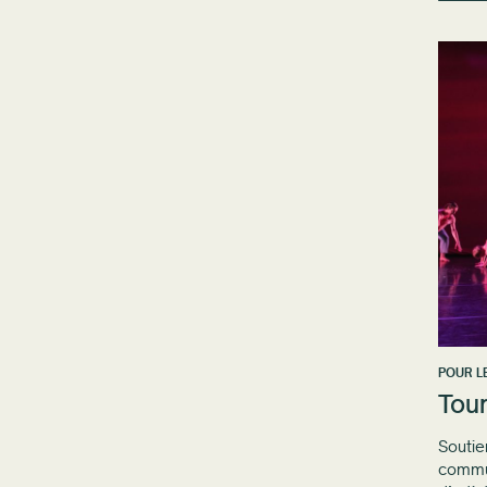
POUR L
Tou
Soutie
commun