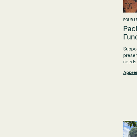
POUR L
Paci
Fun
Suppor
preserv
needs
Appre