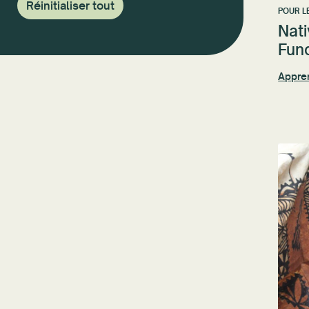
Réinitialiser tout
POUR L
Nati
Fun
Appre