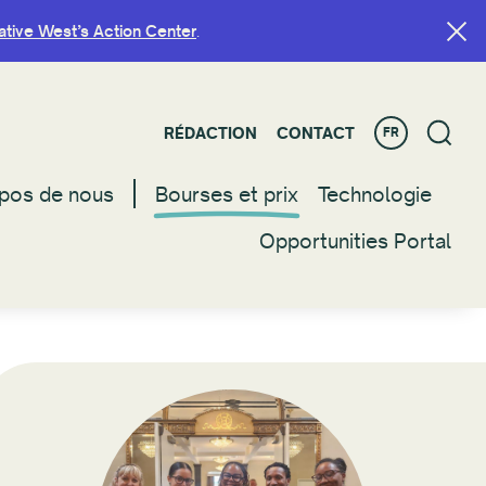
ative West’s Action Center
ative West’s Action Center
.
.
RÉDACTION
RÉDACTION
CONTACT
CONTACT
FR
FR
pos de nous
pos de nous
Bourses et prix
Bourses et prix
Technologie
Technologie
Opportunities Portal
Opportunities Portal