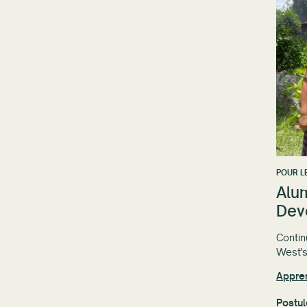
POUR L
Alum
Dev
Contin
West'
Appre
Postul