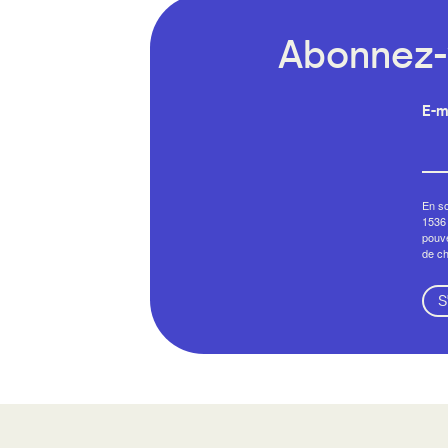
Abonnez-v
E-m
En so
1536 
pouve
de c
S