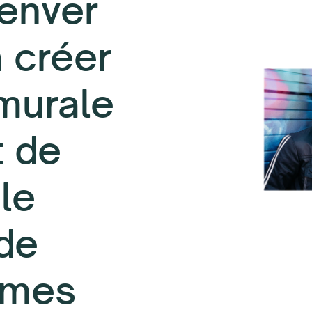
Denver
a créer
murale
t de
le
 de
mmes