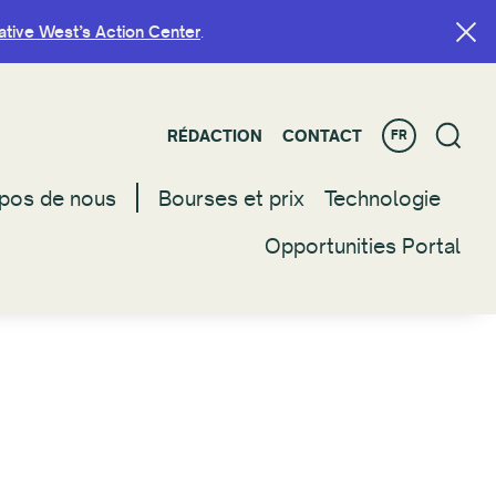
ative West’s Action Center
ative West’s Action Center
.
.
RÉDACTION
RÉDACTION
CONTACT
CONTACT
FR
FR
pos de nous
pos de nous
Bourses et prix
Bourses et prix
Technologie
Technologie
Opportunities Portal
Opportunities Portal