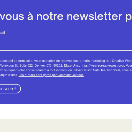
ous à notre newsletter pa
ail
umettant ce formulaire, vous acceptez de recevoir des e-mails marketing de : Creative West
Wynkoop St, Suite 522, Denver, CO, 80202, États-Unis, https://wearecreativewest.org/. Vou
z révoquer votre consentement à tout moment en utilisant le lien SafeUnsubscribe®, situé 
haque e-mail.
Les e-mails sont gérés par Constant Contact.
'inscrire!