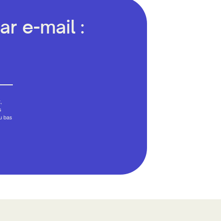
r e-mail :
,
s
au bas