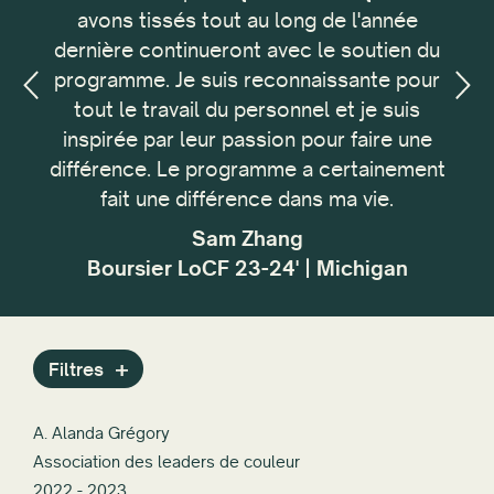
avons tissés tout au long de l'année
é
dernière continueront avec le soutien du
pe
programme. Je suis reconnaissante pour
c
an,
tout le travail du personnel et je suis
f
inspirée par leur passion pour faire une
co
différence. Le programme a certainement
Mon
fait une différence dans ma vie.
cou
la
Sam Zhang
éco
Boursier LoCF 23-24' | Michigan
Filtres
A. Alanda Grégory
Association des leaders de couleur
2022 - 2023