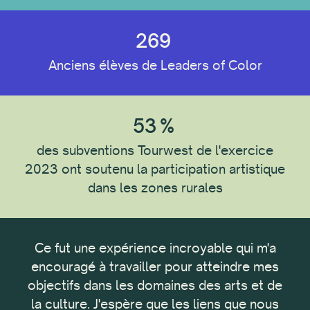
269
Anciens élèves de Leaders of Color
53
%
des subventions Tourwest de l'exercice
2023 ont soutenu la participation artistique
dans les zones rurales
e
Ce fut une expérience incroyable qui m'a
es et
encouragé à travailler pour atteindre mes
objectifs dans les domaines des arts et de
dé
s
la culture. J'espère que les liens que nous
Co