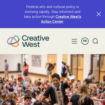
Federal arts and cultural policy is
evolving rapidly. Stay informed and
take action through
Creative West’s
RECHERCHE PAR NOM OU PAR MOT-CLÉ
Action Center
.
FR
FILTRER PAR
Accorder
Camaraderie
Année