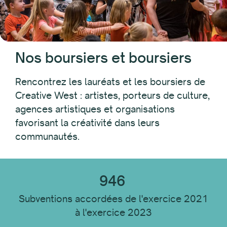
Type de destinataire
Individuel
Nos boursiers et boursiers
Organisation
Rencontrez les lauréats et les boursiers de
Creative West : artistes, porteurs de culture,
Emplacement du destinataire
agences artistiques et organisations
favorisant la créativité dans leurs
communautés.
Discipline du destinataire
946
Type d'établissement
Subventions accordées de l'exercice 2021
à l'exercice 2023
Réinitialiser tout