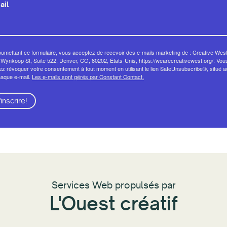
ail
umettant ce formulaire, vous acceptez de recevoir des e-mails marketing de : Creative West
Wynkoop St, Suite 522, Denver, CO, 80202, États-Unis, https://wearecreativewest.org/. Vou
z révoquer votre consentement à tout moment en utilisant le lien SafeUnsubscribe®, situé 
haque e-mail.
Les e-mails sont gérés par Constant Contact.
'inscrire!
Services Web propulsés par
L'Ouest créatif