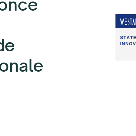
once
de
ionale