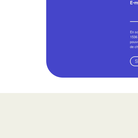
E-m
En so
1536 
pouve
de c
S