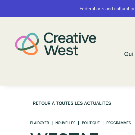
Federal arts and cultural p
Federal arts and cultural p
Qui
Qui
RETOUR À TOUTES LES ACTUALITÉS
PLAIDOYER
NOUVELLES
POLITIQUE
PROGRAMMES