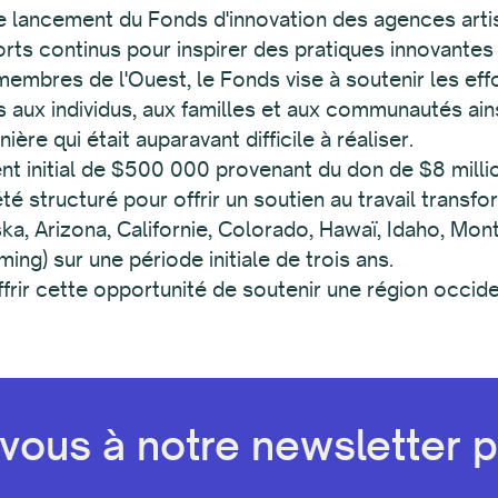
e lancement du Fonds d'innovation des agences art
rts continus pour inspirer des pratiques innovantes 
embres de l'Ouest, le Fonds vise à soutenir les eff
 aux individus, aux familles et aux communautés ainsi
ière qui était auparavant difficile à réaliser.
t initial de $500 000 provenant du don de $8 mill
é structuré pour offrir un soutien au travail transf
ska, Arizona, Californie, Colorado, Hawaï, Idaho, Mo
g) sur une période initiale de trois ans.
r cette opportunité de soutenir une région occident
ous à notre newsletter pa