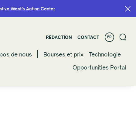
ative West’s Action Center
ative West’s Action Center
.
.
RÉDACTION
RÉDACTION
CONTACT
CONTACT
FR
FR
pos de nous
pos de nous
Bourses et prix
Bourses et prix
Technologie
Technologie
Opportunities Portal
Opportunities Portal