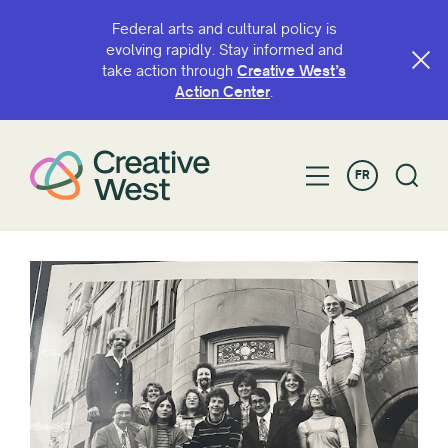
Federal arts and cultural policy is
evolving rapidly. Stay informed and
take action through
Creative West’s
Action Center
.
FR