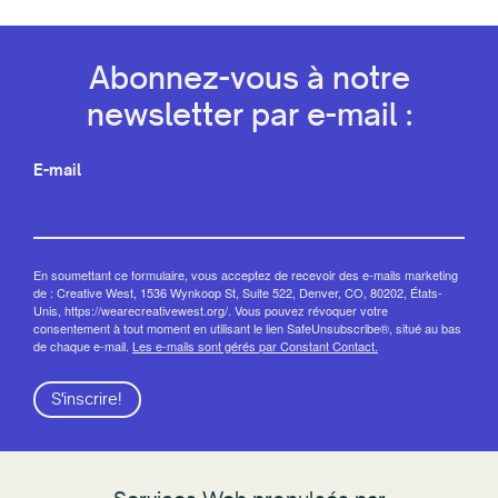
Abonnez-vous à notre
newsletter par e-mail :
E-mail
En soumettant ce formulaire, vous acceptez de recevoir des e-mails marketing
de : Creative West, 1536 Wynkoop St, Suite 522, Denver, CO, 80202, États-
Unis, https://wearecreativewest.org/. Vous pouvez révoquer votre
consentement à tout moment en utilisant le lien SafeUnsubscribe®, situé au bas
de chaque e-mail.
Les e-mails sont gérés par Constant Contact.
S'inscrire!