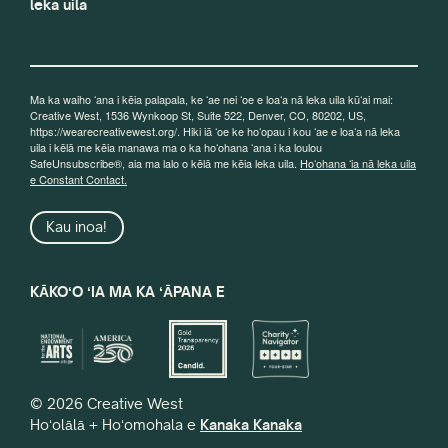
leka uila
Ma ka waiho ʻana i kēia palapala, ke ʻae nei ʻoe e loaʻa nā leka uila kūʻai mai:
Creative West, 1536 Wynkoop St, Suite 522, Denver, CO, 80202, US,
https://wearecreativewest.org/. Hiki iā ʻoe ke hoʻopau i kou ʻae e loaʻa nā leka
uila i kēlā me kēia manawa ma o ka hoʻohana ʻana i ka loulou
SafeUnsubscribe®, aia ma lalo o kēlā me kēia leka uila.
Hoʻohana ʻia nā leka uila
e Constant Contact.
Kau inoa!
KĀKOʻO ʻIA MA KA ʻĀPANA E
© 2026 Creative West
Hoʻolālā + Hoʻomohala e
Kanaka Kanaka