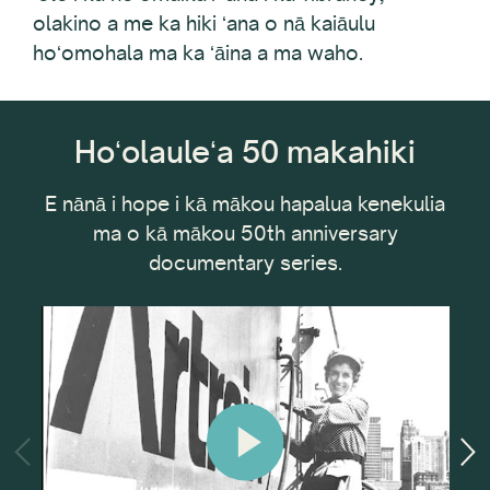
olakino a me ka hiki ʻana o nā kaiāulu
hoʻomohala ma ka ʻāina a ma waho.
Hoʻolauleʻa 50 makahiki
E nānā i hope i kā mākou hapalua kenekulia
ma o kā mākou 50th anniversary
documentary series.