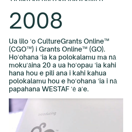
kākoʻo i ka hana hoʻolaha ma ko
WESTAF ma mua o $1 miliona ma
As
2008
lākou mokuʻāina.
ka loaʻa kālā o ka makahiki.
Co
ana
kāl
i 
kal
Ua lilo ʻo CultureGrants Online™
(CGO™) i Grants Online™ (GO).
Hoʻohana ʻia ka polokalamu ma nā
mokuʻāina 20 a ua hoʻopau ʻia kahi
hana hou e pili ana i kahi kahua
polokalamu hou e hoʻohana ʻia i nā
papahana WESTAF ʻē aʻe.