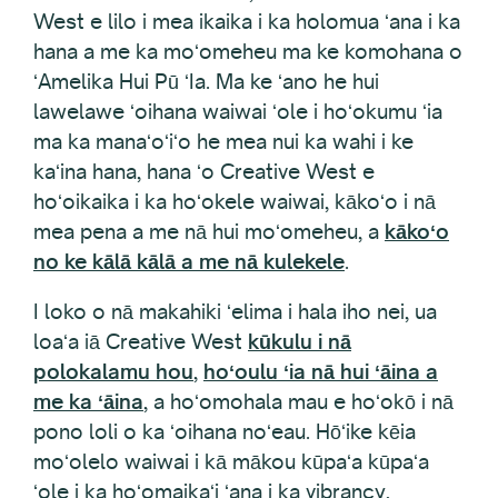
West e lilo i mea ikaika i ka holomua ʻana i ka
hana a me ka moʻomeheu ma ke komohana o
ʻAmelika Hui Pū ʻIa. Ma ke ʻano he hui
lawelawe ʻoihana waiwai ʻole i hoʻokumu ʻia
ma ka manaʻoʻiʻo he mea nui ka wahi i ke
kaʻina hana, hana ʻo Creative West e
hoʻoikaika i ka hoʻokele waiwai, kākoʻo i nā
mea pena a me nā hui moʻomeheu, a
kākoʻo
no ke kālā kālā a me nā kulekele
.
I loko o nā makahiki ʻelima i hala iho nei, ua
loaʻa iā Creative West
kūkulu i nā
polokalamu hou
,
hoʻoulu ʻia nā hui ʻāina a
me ka ʻāina
, a hoʻomohala mau e hoʻokō i nā
pono loli o ka ʻoihana noʻeau. Hōʻike kēia
moʻolelo waiwai i kā mākou kūpaʻa kūpaʻa
ʻole i ka hoʻomaikaʻi ʻana i ka vibrancy,