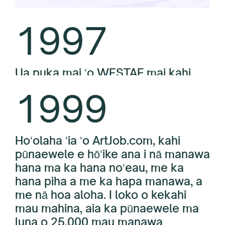
1997
Ua puka mai ʻo WESTAF mai kahi
Ho
hoʻonohonoho hou ʻana ma ke ʻano
pū
1999
he ʻoihana ʻoihana ʻole i hoʻopaʻa ʻia i
ku
ka hāʻawi ʻana i nā hoʻonā-mai ka
ka
polokalamu a hiki i ka symposia-ma
ke ʻano o ka hana noʻeau a loaʻa
Hoʻolaha ʻia ʻo ArtJob.com, kahi
Ho
kālā ʻia e ka loaʻa kālā a me nā
pūnaewele e hōʻike ana i nā manawa
Mu
ena
papahana uku-no-lawelawe.
hana ma ka hana noʻeau, me ka
po
u
hana piha a me ka hapa manawa, a
a 
ʻia
me nā hoa aloha. I loko o kekahi
no
mau mahina, aia ka pūnaewele ma
ia 
o
luna o 25,000 mau manawa
mo