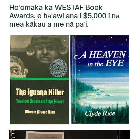
Hoʻomaka ka WESTAF Book
Awards, e hāʻawi ana i $5,000 i nā
mea kākau a me nā paʻi.