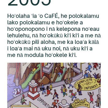
Ho
Hoʻolaha ʻia ʻo CaFÉ, he polokalamu
Cr
lako polokalamu e hoʻokele a
hoʻoponopono i nā kelepona noʻeau
lehulehu, nā hoʻokūkū kiʻi kiʻi a me nā
hoʻokūkū pili aloha, me ka loaʻa kālā
i loaʻa mai nā uku noi, nā uku kiʻi a
me nā modula hoʻokele kiʻi.