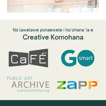
Co
Nā lawelawe pūnaewele i hoʻohana ʻia e
Creative Komohana