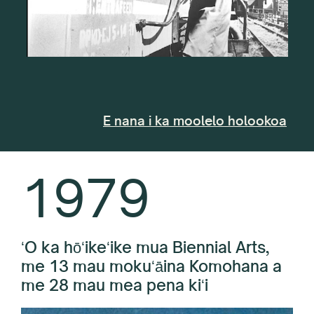
WESTAF Huli 50: Ka Hoʻomaka
Hul
E nana i ka moolelo holookoa
1979
ʻO ka hōʻikeʻike mua Biennial Arts,
me 13 mau mokuʻāina Komohana a
me 28 mau mea pena kiʻi