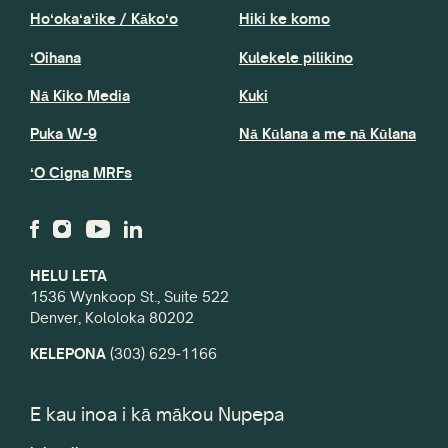
Hoʻokaʻaʻike / Kākoʻo
Hiki ke komo
ʻOihana
Kulekele pilikino
Nā Kiko Media
Kuki
Puka W-9
Nā Kūlana a me nā Kūlana
ʻO Cigna MRFs
HELU LETA
1536 Wynkoop St., Suite 522
Denver, Kololoka 80202
KELEPONA
(303) 629-1166
E kau inoa i kā mākou Nupepa