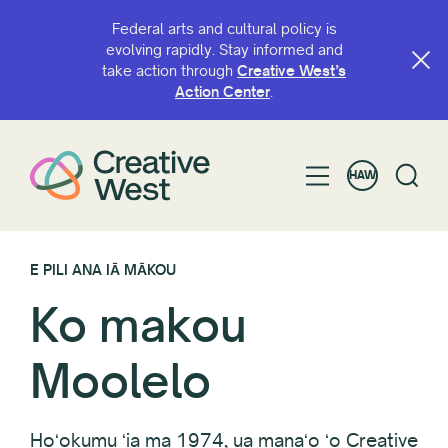
Federal arts and cultural policy is
evolving rapidly. Stay informed and
take action through
Creative West’s
Action Center
.
HAW
E PILI ANA IĀ MĀKOU
Ko makou
Moolelo
Hoʻokumu ʻia ma 1974, ua manaʻo ʻo Creative