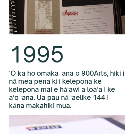
1995
ʻO ka hoʻomaka ʻana o 900Arts, hiki i
nā mea pena kiʻi kelepona ke
kelepona mai e hāʻawi a loaʻa i ke
aʻo ʻana. Ua pau nā ʻaelike 144 i
kāna makahiki mua.