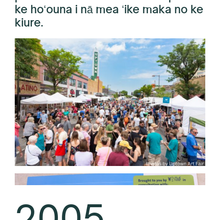
Hoʻ
ke hoʻouna i nā mea ʻike maka no ke
Vi
kiure.
Cre
2005