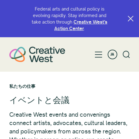
Federal arts and cultural policy is
evolving rapidly. Stay informed and
take action through
Creative West’s
Action Center
.
JA
私たちの仕事
イベントと会議
Creative West events and convenings
connect artists, advocates, cultural leaders,
and policymakers from across the region.