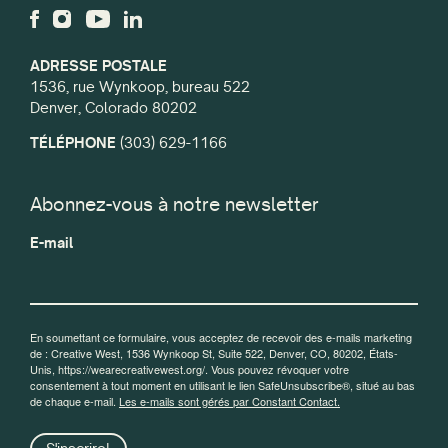
ADRESSE POSTALE
1536, rue Wynkoop, bureau 522
Denver, Colorado 80202
TÉLÉPHONE
(303) 629-1166
Abonnez-vous à notre newsletter
E-mail
En soumettant ce formulaire, vous acceptez de recevoir des e-mails marketing
de : Creative West, 1536 Wynkoop St, Suite 522, Denver, CO, 80202, États-
Unis, https://wearecreativewest.org/. Vous pouvez révoquer votre
consentement à tout moment en utilisant le lien SafeUnsubscribe®, situé au bas
de chaque e-mail.
Les e-mails sont gérés par Constant Contact.
S'inscrire!