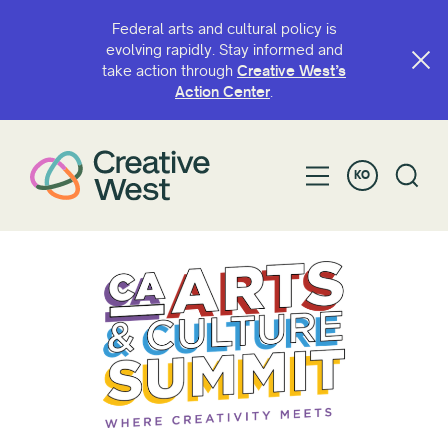
Federal arts and cultural policy is
evolving rapidly. Stay informed and
take action through
Creative West’s
Action Center
.
KO