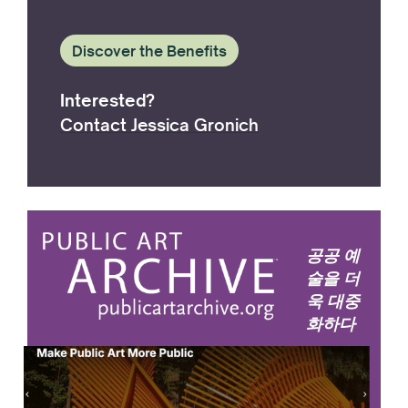
Discover the Benefits
Interested?
Contact Jessica Gronich
공공 예
술을 더
욱 대중
화하다