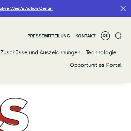
ative West’s Action Center
ative West’s Action Center
.
.
PRESSEMITTEILUNG
PRESSEMITTEILUNG
KONTAKT
KONTAKT
DE
DE
Zuschüsse und Auszeichnungen
Zuschüsse und Auszeichnungen
Technologie
Technologie
Opportunities Portal
Opportunities Portal