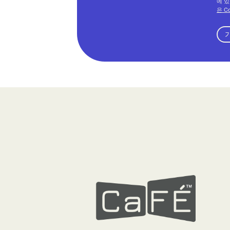
에 있
은 C