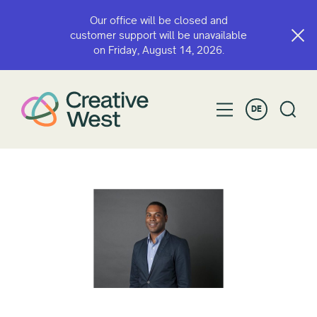
Our office will be closed and
customer support will be unavailable
on Friday, August 14, 2026.
DE