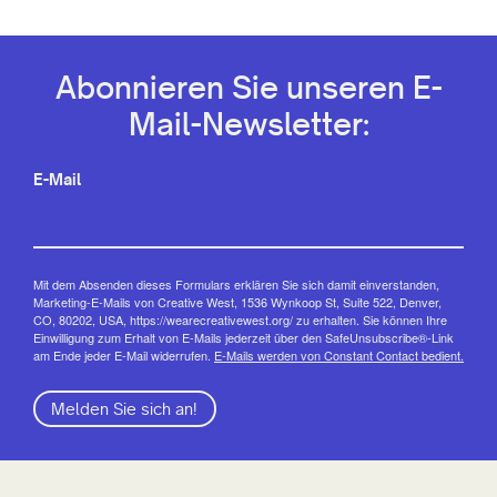
Abonnieren Sie unseren E-
Mail-Newsletter:
E-Mail
Mit dem Absenden dieses Formulars erklären Sie sich damit einverstanden,
Marketing-E-Mails von Creative West, 1536 Wynkoop St, Suite 522, Denver,
CO, 80202, USA, https://wearecreativewest.org/ zu erhalten. Sie können Ihre
Einwilligung zum Erhalt von E-Mails jederzeit über den SafeUnsubscribe®-Link
am Ende jeder E-Mail widerrufen.
E-Mails werden von Constant Contact bedient.
Melden Sie sich an!