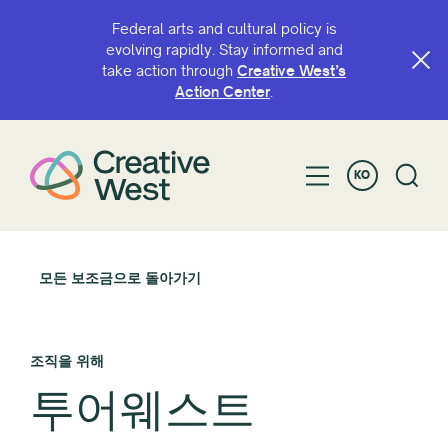
Federal arts and cultural policy is
evolving rapidly. Stay informed and
take action through
Creative West’s
Action Center
.
KO
모든 보조금으로 돌아가기
조직을 위해
투어웨스트