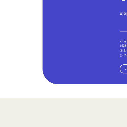
이
이 양
1536
에 있
은 C