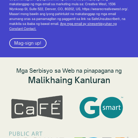
makatanggap ng mga email sa marketing mula sa: Creative West, 1536
Wynkoop St, Suite 522, Denver, CO, 80202, US, https://wearecreativewest.org/.
Maaari mong bawiin ang iyong pahintulot na makatanggap ng mga email
anumang oras sa pamamagitan ng paggamit sa link na SafeUnsubscribe®, na
makikita sa ibaba ng bawat email.
Ang mga email ay sineserbisyuhan ng
Constant Contact.
Mag-sign up!
Mga Serbisyo sa Web na pinapagana ng
Malikhaing Kanluran