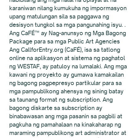
karaniwan nilang kumukuha ng impormasyon
upang matulungan sila sa paggawa ng
desisyon tungkol sa mga pangunahing isyu. .
Ang CaFÉ™ ay Nag-anunsyo ng Mga Bagong
Package para sa mga Public Art Agencies
Ang CallforEntry.org (CaFÉ), isa sa tatlong
online na aplikasyon at sistema ng paghatol
ng WESTAF, ay patuloy na lumalaki. Ang mga
kawani ng proyekto ay gumawa kamakailan
ng bagong pagpepresyo partikular para sa
mga pampublikong ahensya ng sining batay
sa taunang format ng subscription. Ang
bagong diskarte sa subscription ay
binabawasan ang mga pasanin sa pagbili at
pagkuha ng pamahalaan na kinakaharap ng
maraming pampublikong art administrator at