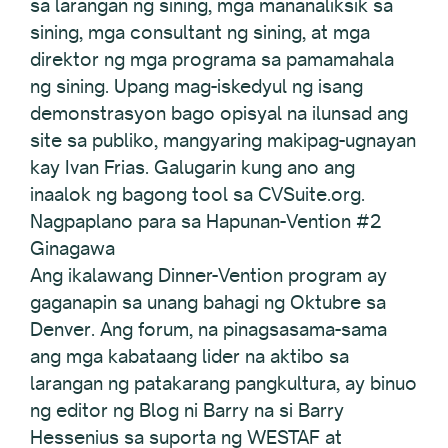
sa larangan ng sining, mga mananaliksik sa
sining, mga consultant ng sining, at mga
direktor ng mga programa sa pamamahala
ng sining. Upang mag-iskedyul ng isang
demonstrasyon bago opisyal na ilunsad ang
site sa publiko, mangyaring makipag-ugnayan
kay Ivan Frias. Galugarin kung ano ang
inaalok ng bagong tool sa CVSuite.org.
Nagpaplano para sa Hapunan-Vention #2
Ginagawa
Ang ikalawang Dinner-Vention program ay
gaganapin sa unang bahagi ng Oktubre sa
Denver. Ang forum, na pinagsasama-sama
ang mga kabataang lider na aktibo sa
larangan ng patakarang pangkultura, ay binuo
ng editor ng Blog ni Barry na si Barry
Hessenius sa suporta ng WESTAF at