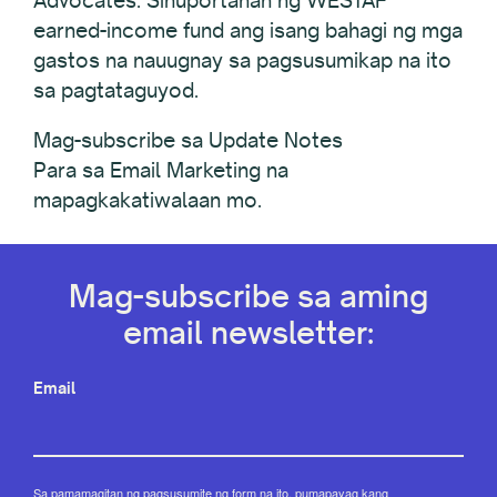
Advocates. Sinuportahan ng WESTAF
earned-income fund ang isang bahagi ng mga
gastos na nauugnay sa pagsusumikap na ito
sa pagtataguyod.
Mag-subscribe sa Update Notes
Para sa Email Marketing na
mapagkakatiwalaan mo.
Mag-subscribe sa aming
email newsletter:
Email
Sa pamamagitan ng pagsusumite ng form na ito, pumapayag kang