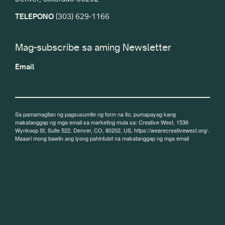
TELEPONO
(303) 629-1166
Mag-subscribe sa aming Newsletter
Email
Sa pamamagitan ng pagsusumite ng form na ito, pumapayag kang
makatanggap ng mga email sa marketing mula sa: Creative West, 1536
Wynkoop St, Suite 522, Denver, CO, 80202, US, https://wearecreativewest.org/.
Maaari mong bawiin ang iyong pahintulot na makatanggap ng mga email
anumang oras sa pamamagitan ng paggamit sa link na SafeUnsubscribe®, na
makikita sa ibaba ng bawat email.
Ang mga email ay sineserbisyuhan ng
Constant Contact.
Mag-sign up!
SINUSUPORTAHAN SA BAHAGI NI