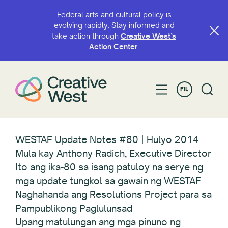
Federal arts and cultural policy is
evolving rapidly. Stay informed and
take action through
Creative West’s
Action Center
.
FIL
WESTAF Update Notes #80 | Hulyo 2014
Mula kay Anthony Radich, Executive Director
Ito ang ika-80 sa isang patuloy na serye ng
mga update tungkol sa gawain ng WESTAF
Naghahanda ang Resolutions Project para sa
Pampublikong Paglulunsad
Upang matulungan ang mga pinuno ng