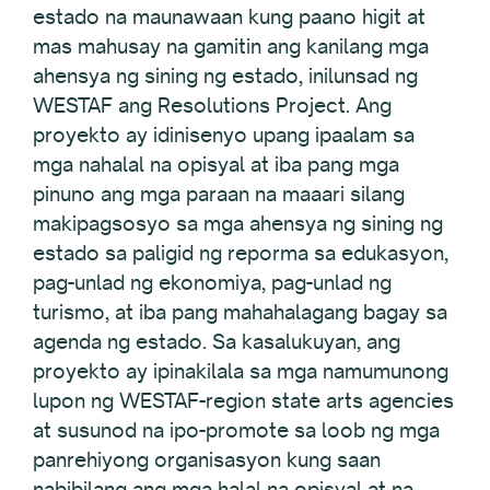
estado na maunawaan kung paano higit at
mas mahusay na gamitin ang kanilang mga
ahensya ng sining ng estado, inilunsad ng
WESTAF ang Resolutions Project. Ang
proyekto ay idinisenyo upang ipaalam sa
mga nahalal na opisyal at iba pang mga
pinuno ang mga paraan na maaari silang
makipagsosyo sa mga ahensya ng sining ng
estado sa paligid ng reporma sa edukasyon,
pag-unlad ng ekonomiya, pag-unlad ng
turismo, at iba pang mahahalagang bagay sa
agenda ng estado. Sa kasalukuyan, ang
proyekto ay ipinakilala sa mga namumunong
lupon ng WESTAF-region state arts agencies
at susunod na ipo-promote sa loob ng mga
panrehiyong organisasyon kung saan
nabibilang ang mga halal na opisyal at na