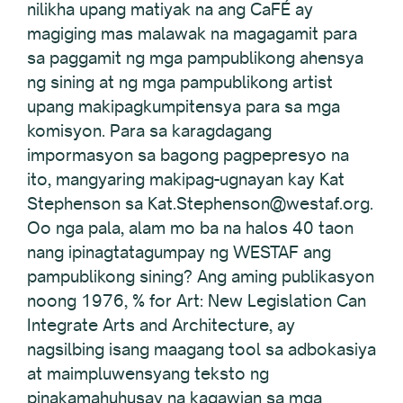
nilikha upang matiyak na ang CaFÉ ay
magiging mas malawak na magagamit para
sa paggamit ng mga pampublikong ahensya
ng sining at ng mga pampublikong artist
upang makipagkumpitensya para sa mga
komisyon. Para sa karagdagang
impormasyon sa bagong pagpepresyo na
ito, mangyaring makipag-ugnayan kay Kat
Stephenson sa Kat.Stephenson@westaf.org.
Oo nga pala, alam mo ba na halos 40 taon
nang ipinagtatagumpay ng WESTAF ang
pampublikong sining? Ang aming publikasyon
noong 1976, % for Art: New Legislation Can
Integrate Arts and Architecture, ay
nagsilbing isang maagang tool sa adbokasiya
at maimpluwensyang teksto ng
pinakamahuhusay na kagawian sa mga