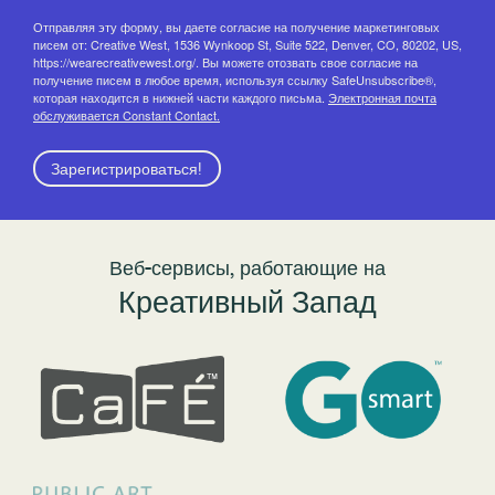
Отправляя эту форму, вы даете согласие на получение маркетинговых
писем от: Creative West, 1536 Wynkoop St, Suite 522, Denver, CO, 80202, US,
https://wearecreativewest.org/. Вы можете отозвать свое согласие на
получение писем в любое время, используя ссылку SafeUnsubscribe®,
которая находится в нижней части каждого письма.
Электронная почта
обслуживается Constant Contact.
Зарегистрироваться!
Веб-сервисы, работающие на
Креативный Запад