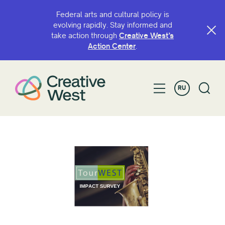
Federal arts and cultural policy is
evolving rapidly. Stay informed and
take action through
Creative West’s
Action Center
.
RU