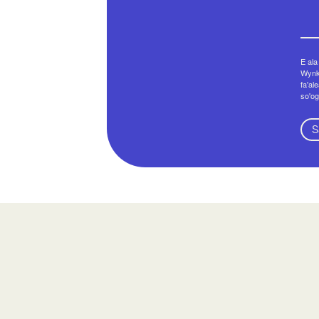
E ala
Wynko
fa'al
so'og
S