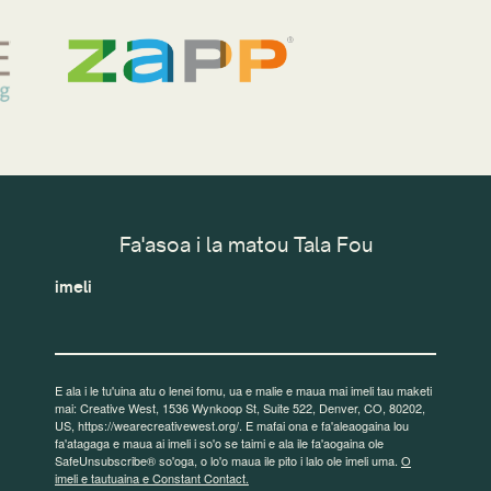
Fa'asoa i la matou Tala Fou
imeli
E ala i le tu'uina atu o lenei fomu, ua e malie e maua mai imeli tau maketi
mai: Creative West, 1536 Wynkoop St, Suite 522, Denver, CO, 80202,
US, https://wearecreativewest.org/. E mafai ona e fa'aleaogaina lou
fa'atagaga e maua ai imeli i so'o se taimi e ala ile fa'aogaina ole
SafeUnsubscribe® so'oga, o lo'o maua ile pito i lalo ole imeli uma.
O
imeli e tautuaina e Constant Contact.