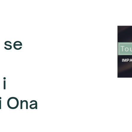
 se
i
i Ona