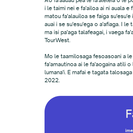
i le taimi nei e fa'ailoa ai ni auala 
matou fa'alauiloa se faiga su'esu'e
auai i se su'esu'ega o a'afiaga. I le 
ma isi pa'aga talafeagai, i vaega f
TourWest.
Mo le taamilosaga fesoasoani a le
fa'amautinoa ai le fa'aogaina atili
lumana'i. E mafai e tagata talosag
2022.
F
ime