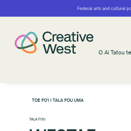
Federal arts and cultural p
Federal arts and cultural p
O Ai Tatou te
O Ai Tatou te
TOE FO'I I TALA FOU UMA
TALA FOU