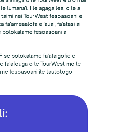
 le lumana'i. I le agaga lea, o le a
le taimi nei TourWest fesoasoani e
ta fa'ameaalofa e 'auai, fa'atasi ai
 le polokalame fesoasoani a
 se polokalame fa'afaigofie e
toe fa'afouga o le TourWest mo le
lame fesoasoani ile tautotogo
i: