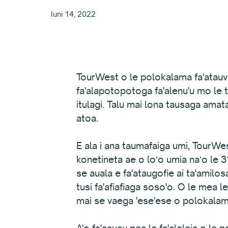
Iuni 14, 2022
TourWest o le polokalama fa'atauva
fa'alapotopotoga fa'alenu'u mo le t
itulagi. Talu mai lona tausaga amata
atoa.
E ala i ana taumafaiga umi, TourWest 
konetineta ae o loʻo umia naʻo le 3% 
se auala e fa'ataugofie ai ta'amilosa
tusi fa'afiafiaga soso'o. O le mea 
mai se vaega 'ese'ese o polokalame t
A'o fa'aauau pea le fa'aleleia o le 