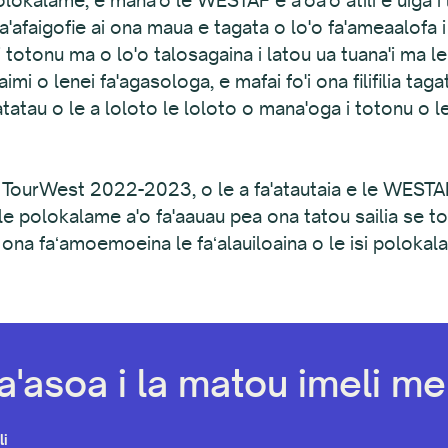
e fa'afaigofie ai ona maua e tagata o lo'o fa'ameaalofa i
 i totonu ma o lo'o talosagaina i latou ua tuana'i ma 
taimi o lenei fa'agasologa, e mafai fo'i ona filifilia taga
a'atatau o le a loloto le loloto o mana'oga i totonu o
 TourWest 2022-2023, o le a fa'atautaia e le WESTAF
 o le polokalame a'o fa'aauau pea ona tatou sailia se 
a ona faʻamoemoeina le faʻalauiloaina o le isi poloka
a'asoa i la matou imeli mel
li