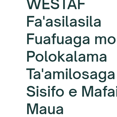
WESTAF
Fa'asilasila
Fuafuaga mo
Polokalama
Ta'amilosaga 
Sisifo e Mafa
Maua