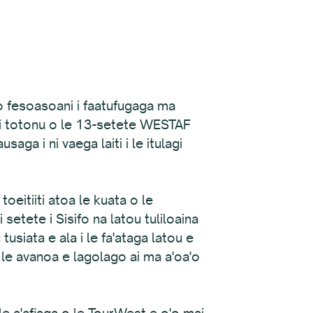
 o fesoasoani i faatufugaga ma
si i totonu o le 13-setete WESTAF
ga i ni vaega laiti i le itulagi
toeitiiti atoa le kuata o le
i setete i Sisifo na latou tuliloaina
tusiata e ala i le fa'ataga latou e
F le avanoa e lagolago ai ma a'oa'o
 le a'afiaga o le TourWest e o'o mai