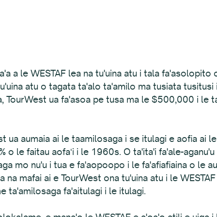
'a a le WESTAF lea na tu'uina atu i tala fa'asolopito
u'uina atu o tagata ta'alo ta'amilo ma tusiata tusitu
, TourWest ua fa'asoa pe tusa ma le $500,000 i le tausa
ua aumaia ai le taamilosaga i se itulagi e aofia ai le 
o le faitau aofaʻi i le 1960s. O ta'ita'i fa'ale-aganu'u 
ga mo nu'u i tua e fa'aopoopo i le fa'afiafiaina o le au 
lea na mafai ai e TourWest ona tu'uina atu i le WESTA
a'amilosaga fa'aitulagi i le itulagi.
polokalame, e mana'o le WESTAF e a'oa'o atili e uiga i