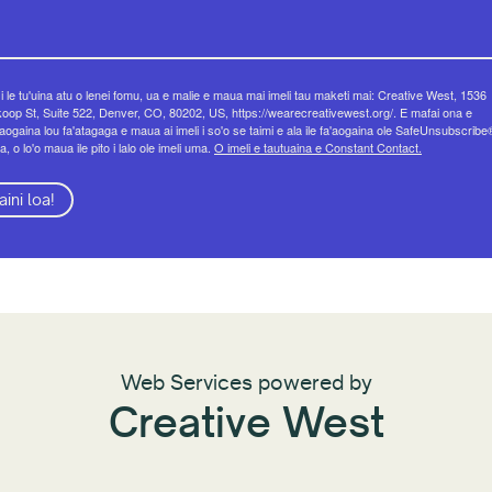
 i le tu'uina atu o lenei fomu, ua e malie e maua mai imeli tau maketi mai: Creative West, 1536
op St, Suite 522, Denver, CO, 80202, US, https://wearecreativewest.org/. E mafai ona e
eaogaina lou fa'atagaga e maua ai imeli i so'o se taimi e ala ile fa'aogaina ole SafeUnsubscribe
a, o lo'o maua ile pito i lalo ole imeli uma.
O imeli e tautuaina e Constant Contact.
aini loa!
Web Services powered by
Creative West