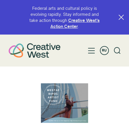
Federal arts and cultural policy is
evolving rapidly. Stay informed and
take action through
Creative West’s
Action Center
.
RU