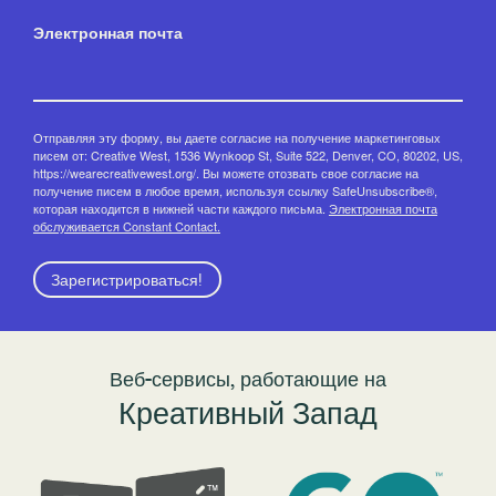
Электронная почта
Отправляя эту форму, вы даете согласие на получение маркетинговых
писем от: Creative West, 1536 Wynkoop St, Suite 522, Denver, CO, 80202, US,
https://wearecreativewest.org/. Вы можете отозвать свое согласие на
получение писем в любое время, используя ссылку SafeUnsubscribe®,
которая находится в нижней части каждого письма.
Электронная почта
обслуживается Constant Contact.
Зарегистрироваться!
Веб-сервисы, работающие на
Креативный Запад