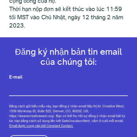
cộng đồng của họ.
Thời hạn nộp đơn sẽ kết thúc vào lúc 11:59
tối MST vào Chủ Nhật, ngày 12 tháng 2 năm
2023.
Đăng ký nhận bản tin email
của chúng tôi:
E-mail
Bằng cách gửi biểu mẫu này, bạn đồng ý nhận email tiếp thị từ: Creative West,
1536 Wynkoop St, Suite 522, Denver, CO, 80202, US,
https://wearecreativewest.org/. Bạn có thể thu hồi sự đồng ý nhận email bất kỳ
lúc nào bằng cách sử dụng liên kết SafeUnsubscribe®, nằm ở cuối mỗi email.
Email được cung cấp bởi Constant Contact.