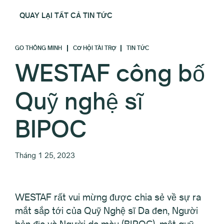
QUAY LẠI TẤT CẢ TIN TỨC
GO THÔNG MINH
CƠ HỘI TÀI TRỢ
TIN TỨC
WESTAF công bố
Quỹ nghệ sĩ
BIPOC
Tháng 1 25, 2023
WESTAF rất vui mừng được chia sẻ về sự ra
mắt sắp tới của Quỹ Nghệ sĩ Da đen, Người
bản địa và Người da màu (BIPOC), một quỹ