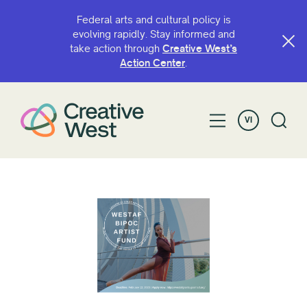
Federal arts and cultural policy is
evolving rapidly. Stay informed and
take action through
Creative West’s
Action Center
.
VI