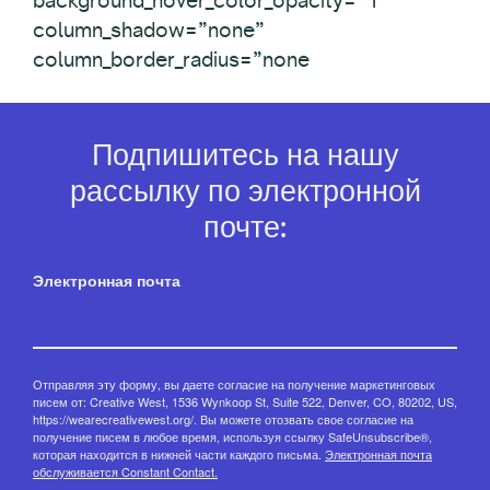
background_hover_color_opacity=”1″
column_shadow=”none”
column_border_radius=”none
Подпишитесь на нашу
рассылку по электронной
почте:
Электронная почта
Отправляя эту форму, вы даете согласие на получение маркетинговых
писем от: Creative West, 1536 Wynkoop St, Suite 522, Denver, CO, 80202, US,
https://wearecreativewest.org/. Вы можете отозвать свое согласие на
получение писем в любое время, используя ссылку SafeUnsubscribe®,
которая находится в нижней части каждого письма.
Электронная почта
обслуживается Constant Contact.