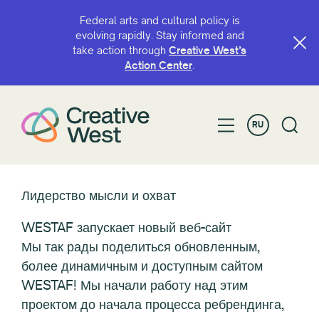
Federal arts and cultural policy is
evolving rapidly. Stay informed and
take action through
Creative West’s
Action Center
.
RU
Лидерство мысли и охват
WESTAF запускает новый веб-сайт
Мы так рады поделиться обновленным,
более динамичным и доступным сайтом
WESTAF! Мы начали работу над этим
проектом до начала процесса ребрендинга,