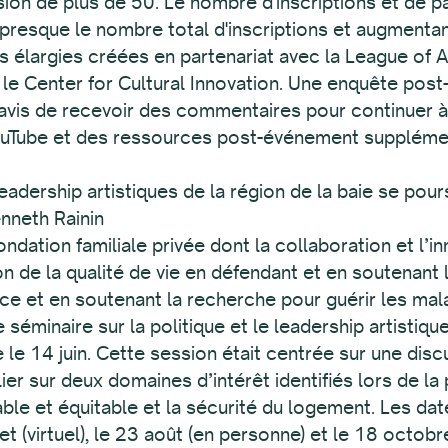
ion de plus de 50. Le nombre d'inscriptions et de p
t presque le nombre total d'inscriptions et augmentan
s élargies créées en partenariat avec la League of 
t le Center for Cultural Innovation. Une enquête po
avis de recevoir des commentaires pour continuer à 
ouTube et des ressources post-événement supplément
leadership artistiques de la région de la baie se pour
nneth Rainin
ondation familiale privée dont la collaboration et l’
 de la qualité de vie en défendant et en soutenant 
nce et en soutenant la recherche pour guérir les mala
séminaire sur la politique et le leadership artistiques
e le 14 juin. Cette session était centrée sur une discu
ulier sur deux domaines d’intérêt identifiés lors de 
able et équitable et la sécurité du logement. Les da
let (virtuel), le 23 août (en personne) et le 18 octobr