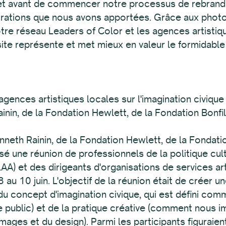
et avant de commencer notre processus de rebrandi
rations que nous avons apportées. Grâce aux photo
tre réseau Leaders of Color et les agences artistiqu
site représente et met mieux en valeur le formidable 
ences artistiques locales sur l'imagination civique
inin, de la Fondation Hewlett, de la Fondation Bonfi
nneth Rainin, de la Fondation Hewlett, de la Fondati
 une réunion de professionnels de la politique cult
AA) et des dirigeants d'organisations de services art
 au 10 juin. L'objectif de la réunion était de créer u
du concept d'imagination civique, qui est défini comm
e public) et de la pratique créative (comment nous 
 images et du design). Parmi les participants figurai