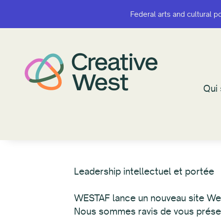
Federal arts and cultural p
Federal arts and cultural p
Qui
Qui
Leadership intellectuel et po
WESTAF lance un nouveau site W
Nous sommes ravis de vous présen