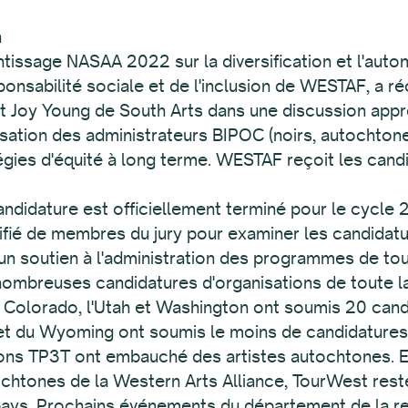
sion
tissage NASAA 2022 sur la diversification et l'auton
sponsabilité sociale et de l'inclusion de WESTAF, a
et Joy Young de South Arts dans une discussion app
misation des administrateurs BIPOC (noirs, autochto
gies d'équité à long terme. WESTAF reçoit les can
andidature est officiellement terminé pour le cycl
sifié de membres du jury pour examiner les candidatur
t un soutien à l'administration des programmes de to
ombreuses candidatures d'organisations de toute la 
le Colorado, l'Utah et Washington ont soumis 20 cand
 et du Wyoming ont soumis le moins de candidatures
ions TP3T ont embauché des artistes autochtones. 
tones de la Western Arts Alliance, TourWest reste 
 pays. Prochains événements du département de la re