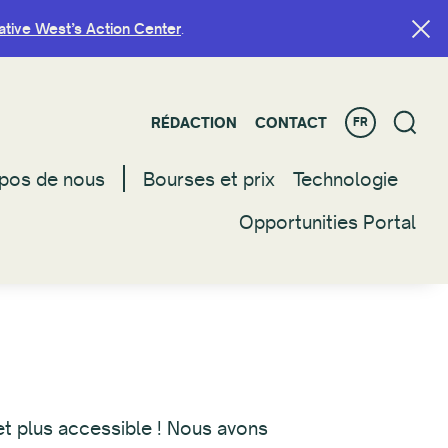
ative West’s Action Center
ative West’s Action Center
.
.
RÉDACTION
RÉDACTION
CONTACT
CONTACT
FR
FR
pos de nous
pos de nous
Bourses et prix
Bourses et prix
Technologie
Technologie
Opportunities Portal
Opportunities Portal
t plus accessible ! Nous avons