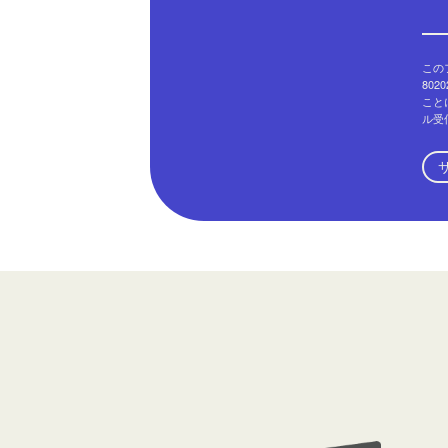
このフ
802
こと
ル受