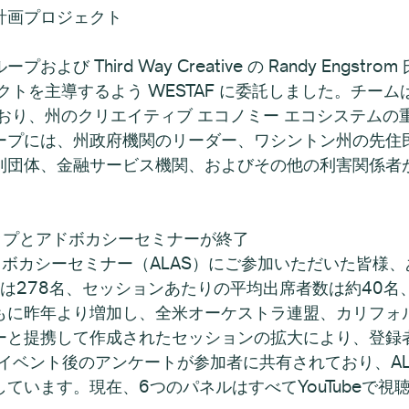
計画プロジェクト
び Third Way Creative の Randy Engs
クトを主導するよう WESTAF に委託しました。チー
おり、州のクリエイティブ エコノミー エコシステム
ープには、州政府機関のリーダー、ワシントン州の先住
利団体、金融サービス機関、およびその他の利害関係者
シップとアドボカシーセミナーが終了
ドボカシーセミナー（ALAS）にご参加いただいた皆様
者数は278名、セッションあたりの平均出席者数は約40
もに昨年より増加し、全米オーケストラ連盟、カリフォ
ーと提携して作成されたセッションの拡大により、登録
イベント後のアンケートが参加者に共有されており、A
ています。現在、6つのパネルはすべてYouTubeで