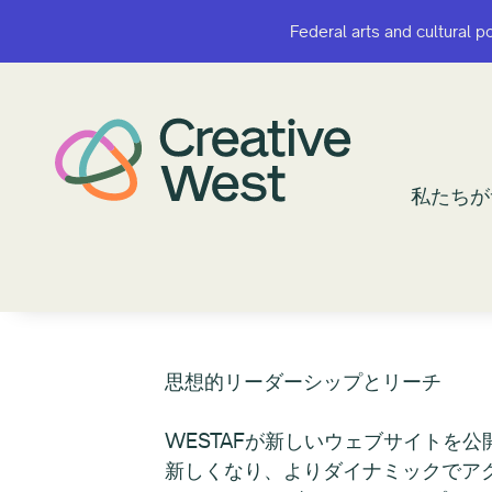
Federal arts and cultural p
Federal arts and cultural p
私たちが
私たちが
思想的リーダーシップとリー
WESTAFが新しいウェブサイトを公
新しくなり、よりダイナミックでアクセ