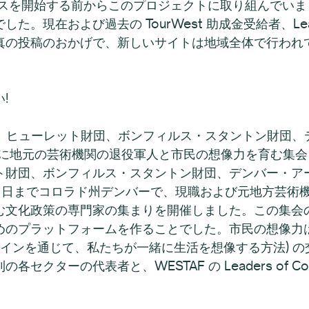
セスを開始する前からこのプロジェクトに取り組んでい
現在および過去の TourWest 助成金受給者、Leader
真の投稿のおかげで、新しいサイトは地域全体で行われ
!
団、ヒューレット財団、ボンフィルス・スタントン財団
0日に地元の芸術機関の退役軍人と市民の想像力を育む集
ト財団、ボンフィルス・スタントン財団、デンバー・ア
ら 10 日までコロラド州デンバーで、現職および元地方芸術機
む文化政策の専門家の集まりを開催しました。この集会
のプラットフォームを作ることでした。市民の想像力は
ザインを通じて、私たちが一緒に生活を想像する方法) 
クターの代表者と、WESTAF の Leaders of C