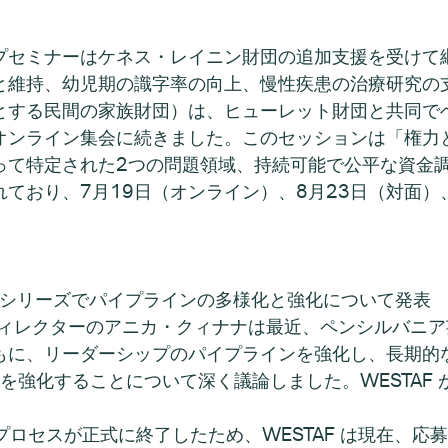
プセミナーはケネス・レイニン財団の追加支援を受けて
と維持、幼児期の識字率の向上、慢性疾患の治療研究の
とする民間の家族財団）は、ヒューレット財団と共同で
のオンライン集会に続きました。このセッションは「権力
って特定された2つの問題領域、持続可能で公平な資金
ており、7月19日（オンライン）、8月23日（対面）
AA 学習シリーズでパイプラインの多様化と強化について発表
当ディレクターのアニカ・クィナナは最近、ペンシルバニ
に、リーダーシップのパイプラインを強化し、長期的な公平
強化することについて深く議論しました。WESTAF が 
ルの申請プロセスが正式に終了したため、WESTAF は現在