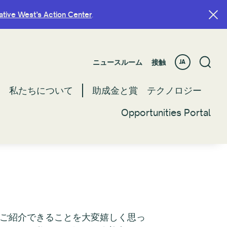
ative West’s Action Center
ative West’s Action Center
.
.
ニュースルーム
ニュースルーム
接触
接触
JA
JA
私たちについて
私たちについて
助成金と賞
助成金と賞
テクノロジー
テクノロジー
Opportunities Portal
Opportunities Portal
様にご紹介できることを大変嬉しく思っ