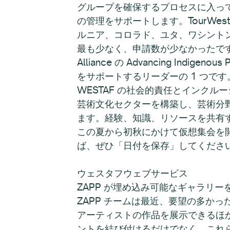
グループを確保するプロセスに入ってい
の管理をサポートします。TourW
ルニア、コロラド、ユタ、ワシントン
最も少なく、申請数が少なかったです。全
Alliance の Advancing Indi
をサポートするリーダーの 1 つで
WESTAF の社会的責任とインクル
芸術文化セクターを構築し、芸術分
ます。経験、知識、リソースを共有す
この夏から初秋にかけて仮想集会を
ば、ぜひ「日付を保存」してくださ
ウェスタフウェブサ
ZAPP が埋め込み可能なギャラリー
ZAPP チームは最近、要望の多か
アーティストの作品を展示できるほか
ントを結び付けるだけでなく、これ