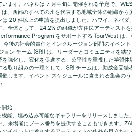
ます。パネルは 7 月中旬に開催される予定で、WEST
est は、西部のすべての州を代表する地域全体の組織か
は 20 件以上の申請を提出しました。ハワイ、ネバダ、
体として、24.2% の組織が先住民アーティストを採用し
genous Performance Program をサポートする Tou
す。今後の社会的責任とインクルージョン部門のイベント
ージョン チーム (SRI) は、リーダーとコミュニティ
野を強化し、変化を促進する、公平性を重視した学習体
る取り組みの一環として、SRI チームは、助成金受
開催します。イベント スケジュールに含まれる集会の
い。
ービス
を開始
った機能、埋め込み可能なギャラリーをリリースしまし
、来場者にブース番号を提供することもできます。ZAP
らのイベントに参加するアーティストの作品を目立たせ