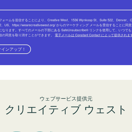
ォームを送信することにより、Creative West、1536 Wynkoop St、Suite 522、Denver、
02、US、https://wearecreativewest.org/ からのマーケティング メールを受信することに同
になります。すべてのメールの下部にある SafeUnsubscribe® リンクを使用して、いつで
信の同意を取り消すことができます。
電子メールは Constant Contact によって提供され
サインアップ！
ウェブサービス提供元
クリエイティブ ウェスト