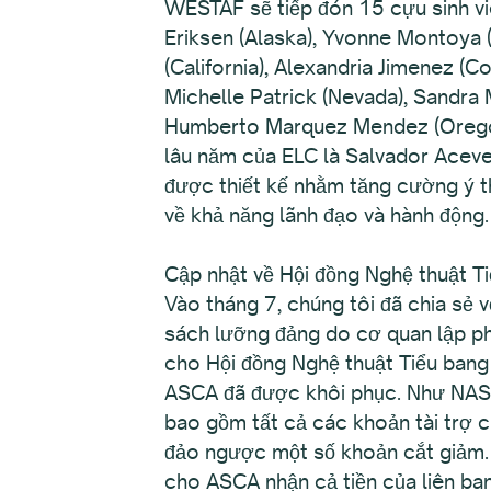
WESTAF sẽ tiếp đón 15 cựu sinh v
Eriksen (Alaska), Yvonne Montoya (A
(California), Alexandria Jimenez (C
Michelle Patrick (Nevada), Sandra
Humberto Marquez Mendez (Oregon)
lâu năm của ELC là Salvador Aceve
được thiết kế nhằm tăng cường ý t
về khả năng lãnh đạo và hành động.
Cập nhật về Hội đồng Nghệ thuật T
Vào tháng 7, chúng tôi đã chia sẻ
sách lưỡng đảng do cơ quan lập phá
cho Hội đồng Nghệ thuật Tiểu bang 
ASCA đã được khôi phục. Như NASA
bao gồm tất cả các khoản tài trợ 
đảo ngược một số khoản cắt giảm.
cho ASCA nhận cả tiền của liên ban