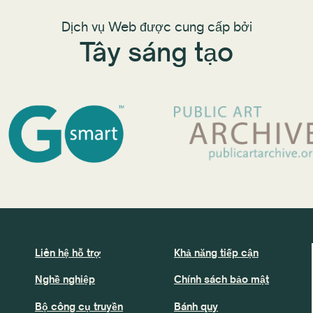
Dịch vụ Web được cung cấp bởi
Tây sáng tạo
Liên hệ hỗ trợ
Khả năng tiếp cận
Nghề nghiệp
Chính sách bảo mật
Bộ công cụ truyền
Bánh quy