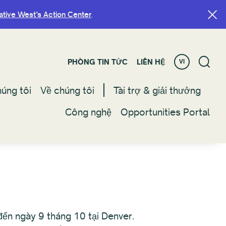
ative West’s Action Center
ative West’s Action Center
.
.
PHÒNG TIN TỨC
PHÒNG TIN TỨC
LIÊN HỆ
LIÊN HỆ
VI
VI
úng tôi
úng tôi
Về chúng tôi
Về chúng tôi
Tài trợ & giải thưởng
Tài trợ & giải thưởng
Công nghệ
Công nghệ
Opportunities Portal
Opportunities Portal
đến ngày 9 tháng 10 tại Denver.