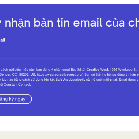
 nhận bản tin email của ch
ail
cách gửi biểu mẫu này, bạn đồng ý nhận email tiếp thị từ: Creative West, 1536 Wynkoop St, 
Denver, CO, 80202, US, https://wearecreativewest.org/. Bạn có thể thu hồi sự đồng ý nhận e
ỳ lúc nào bằng cách sử dụng liên kết SafeUnsubscribe®, nằm ở cuối mỗi email.
Email được 
ởi Constant Contact.
ăng ký ngay!