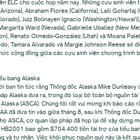
iên ELC cho cuộc họp năm nay. Những cựu sinh viên 
rizona), Abraham Flores (California), Laili Gohartaj
olorado), Julz Bolinayen Ignacio (Washington/Hawai'i)
 Margarita Ward (Nevada), Gabrielle Uballez (New Mex
, Renato Olmedo-González (Utah) và Moana Palelei
do, Tamara Alvarado và Margie Johnson Reese sẽ đi
hức cộng đồng giữa các cựu sinh viên chương trình b
iểu bang Alaska
 với bạn tin tức rằng Thống đốc Alaska Mike Dunleav
p Alaska đưa ra, trong đó loại bỏ toàn bộ nguồn tài
Alaska (ASCA). Chúng tôi rất vui mừng khi báo cáo r
A đã đưa tin vào giữa tháng 8, sau khi Thống đốc D
cho ASCA, cơ quan lập pháp đã họp lại để xây dựng 
 HB2001 bao gồm $704.400 tiền tài trợ của tiểu ba
g và tư nhân. Việc khôi phục nguồn quỹ này là kết q