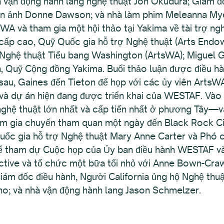
nhà vận động hành lang nghệ thuật Jon Okudura; Giám 
n ảnh Donne Dawson; và nhà làm phim Meleanna Myer
A và tham gia một hội thảo tại Yakima về tài trợ ng
 cấp cao, Quỹ Quốc gia hỗ trợ Nghệ thuật (Arts End
Nghệ thuật Tiểu bang Washington (ArtsWA); Miguel Gui
h, Quỹ Cộng đồng Yakima. Buổi thảo luận được điều hà
u, Gaines đến Tieton để họp với các ủy viên ArtsWA, 
và dự án hiện đang được triển khai của WESTAF. Vào 
ghệ thuật lớn nhất và cấp tiến nhất ở phương Tây—v
ham gia chuyến tham quan một ngày đến Black Rock Ci
uốc gia hỗ trợ Nghệ thuật Mary Anne Carter và Phó 
 tham dự Cuộc họp của Ủy ban điều hành WESTAF và
ctive và tổ chức một bữa tối nhỏ với Anne Bown-Craw
 giám đốc điều hành, Người California ủng hộ Nghệ thu
o; và nhà vận động hành lang Jason Schmelzer.