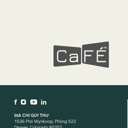
ĐỊA CHỈ GỬI THƯ
1536 Phố Wynkoop, Phòng 522
Denver, Colorado 80202