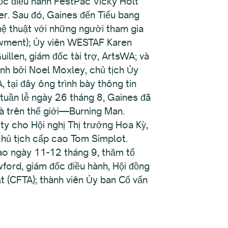
đốc điều hành FestPac Vicky Holt
. Sau đó, Gaines đến Tiểu bang
hệ thuật với những người tham gia
owment); Ủy viên WESTAF Karen
llen, giám đốc tài trợ, ArtsWA; và
nh bởi Noel Moxley, chủ tịch Ủy
tại đây ông trình bày thông tin
tuần lễ ngày 26 tháng 8, Gaines đã
à trên thế giới—Burning Man.
ty cho Hội nghị Thị trưởng Hoa Kỳ,
chủ tịch cấp cao Tom Simplot.
o ngày 11-12 tháng 9, thăm tổ
ford, giám đốc điều hành, Hội đồng
ật (CFTA); thành viên Ủy ban Cố vấn