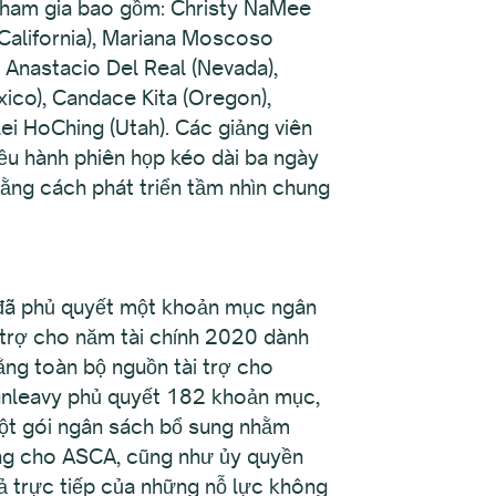
tham gia bao gồm: Christy NaMee
 (California), Mariana Moscoso
, Anastacio Del Real (Nevada),
ico), Candace Kita (Oregon),
 HoChing (Utah). Các giảng viên
ều hành phiên họp kéo dài ba ngày
ằng cách phát triển tầm nhìn chung
y đã phủ quyết một khoản mục ngân
 trợ cho năm tài chính 2020 dành
ằng toàn bộ nguồn tài trợ cho
unleavy phủ quyết 182 khoản mục,
một gói ngân sách bổ sung nhằm
ng cho ASCA, cũng như ủy quyền
uả trực tiếp của những nỗ lực không