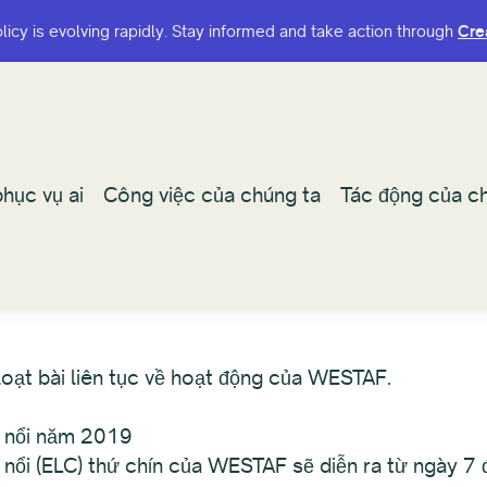
olicy is evolving rapidly. Stay informed and take action through
olicy is evolving rapidly. Stay informed and take action through
Cre
Cre
hục vụ ai
hục vụ ai
Công việc của chúng ta
Công việc của chúng ta
Tác động của ch
Tác động của ch
loạt bài liên tục về hoạt động của WESTAF.
i nổi năm 2019
nổi (ELC) thứ chín của WESTAF sẽ diễn ra từ ngày 7 