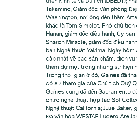
triển Kinh tế và Du lịch (DBEDT); 
Takamine; Giám đốc Văn phòng Điệ
Washington, nơi ông đến thăm ArtsW
khác là Tom Simplot, Phó chủ tịch
Hanan, giám đốc điều hành, Ủy ban 
Sharon Miracle, giám đốc điều hàn
ban Nghệ thuật Yakima. Ngày hôm sa
cập nhật về các sản phẩm, dịch vụ 
tham dự một trong những sự kiện n
Trong thời gian ở đó, Gaines đã t
có sự tham gia của Chủ tịch Quỹ Q
Gaines cũng đã đến Sacramento để
chức nghệ thuật hợp tác Sol Colle
Nghệ thuật California; Julie Baker,
Đa văn hóa WESTAF Lucero Arellan