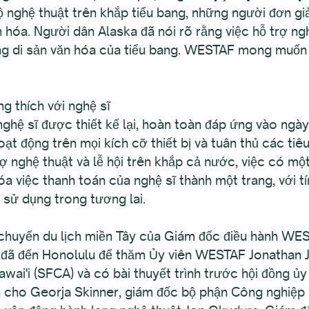
 nghệ thuật trên khắp tiểu bang, những người đơn gi
 hóa. Người dân Alaska đã nói rõ rằng việc hỗ trợ n
ong di sản văn hóa của tiểu bang. WESTAF mong muốn 
g thích với nghệ sĩ
ghệ sĩ được thiết kế lại, hoàn toàn đáp ứng vào ngà
hoạt động trên mọi kích cỡ thiết bị và tuân thủ các ti
ợ nghệ thuật và lễ hội trên khắp cả nước, việc có một
 hóa việc thanh toán của nghệ sĩ thành một trang, với
ể sử dụng trong tương lai.
chuyến du lịch miền Tây của Giám đốc điều hành WE
s đã đến Honolulu để thăm Ủy viên WESTAF Jonathan
wai'i (SFCA) và có bài thuyết trình trước hội đồng ủy
an cho Georja Skinner, giám đốc bộ phận Công nghiệp