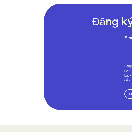
Đăng ký
E-m
Bằng 
522, 
bất k
cấp b
Đ