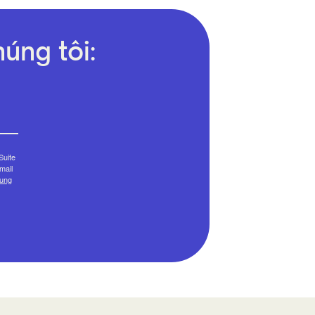
úng tôi:
Suite
mail
cung