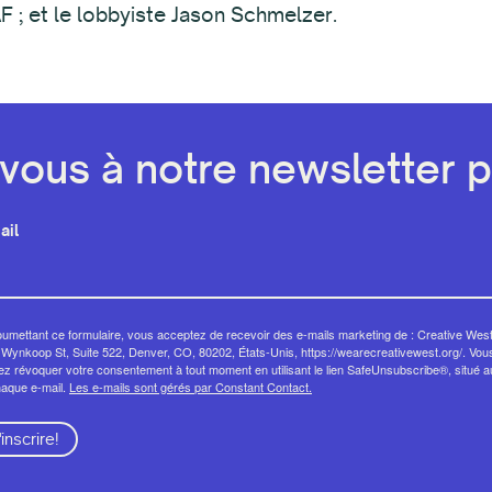
F ; et le lobbyiste Jason Schmelzer.
ous à notre newsletter pa
ail
umettant ce formulaire, vous acceptez de recevoir des e-mails marketing de : Creative West
Wynkoop St, Suite 522, Denver, CO, 80202, États-Unis, https://wearecreativewest.org/. Vou
z révoquer votre consentement à tout moment en utilisant le lien SafeUnsubscribe®, situé 
haque e-mail.
Les e-mails sont gérés par Constant Contact.
'inscrire!