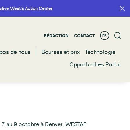
ative West’s Action Center
ative West’s Action Center
.
.
RÉDACTION
RÉDACTION
CONTACT
CONTACT
FR
FR
pos de nous
pos de nous
Bourses et prix
Bourses et prix
Technologie
Technologie
Opportunities Portal
Opportunities Portal
 7 au 9 octobre à Denver. WESTAF