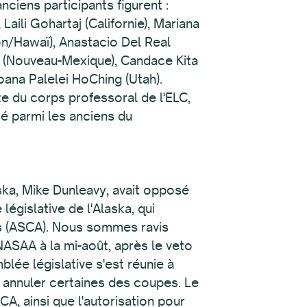
nciens participants figurent :
aili Gohartaj (Californie), Mariana
on/Hawaï), Anastacio Del Real
z (Nouveau-Mexique), Candace Kita
na Palelei HoChing (Utah).
 du corps professoral de l'ELC,
é parmi les anciens du
aska, Mike Dunleavy, avait opposé
gislative de l'Alaska, qui
ts (ASCA). Nous sommes ravis
NASAA à la mi-août, après le veto
lée législative s'est réunie à
annuler certaines des coupes. Le
, ainsi que l'autorisation pour