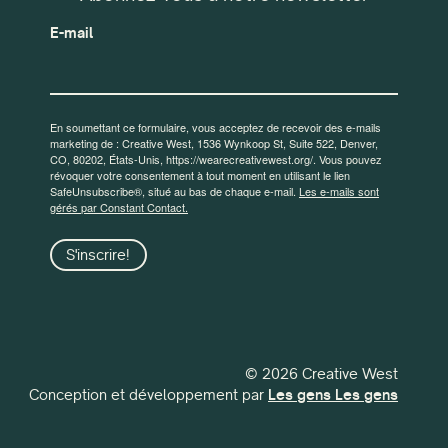
E-mail
En soumettant ce formulaire, vous acceptez de recevoir des e-mails
marketing de : Creative West, 1536 Wynkoop St, Suite 522, Denver,
CO, 80202, États-Unis, https://wearecreativewest.org/. Vous pouvez
révoquer votre consentement à tout moment en utilisant le lien
SafeUnsubscribe®, situé au bas de chaque e-mail.
Les e-mails sont
gérés par Constant Contact.
S'inscrire!
© 2026 Creative West
Conception et développement par
Les gens Les gens