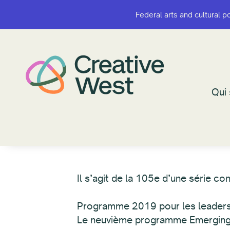
Federal arts and cultural p
Federal arts and cultural p
Qui
Qui
Il s’agit de la 105e d’une série co
Programme 2019 pour les leader
Le neuvième programme Emerging 