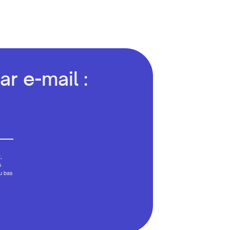
r e-mail :
,
s
au bas