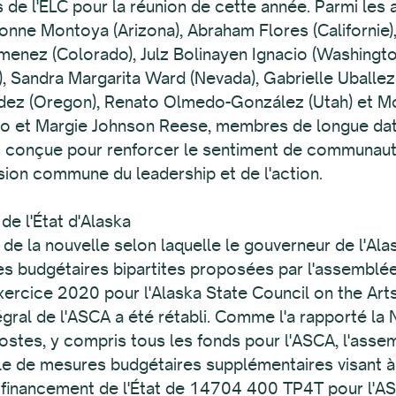
 de l'ELC pour la réunion de cette année. Parmi les a
nne Montoya (Arizona), Abraham Flores (Californie), L
imenez (Colorado), Julz Bolinayen Ignacio (Washingt
a), Sandra Margarita Ward (Nevada), Gabrielle Uballe
z (Oregon), Renato Olmedo-González (Utah) et Moa
o et Margie Johnson Reese, membres de longue date
rs conçue pour renforcer le sentiment de communaut
ion commune du leadership et de l'action.
de l'État d'Alaska
rt de la nouvelle selon laquelle le gouverneur de l'Al
budgétaires bipartites proposées par l'assemblée lé
exercice 2020 pour l'Alaska State Council on the Ar
gral de l'ASCA a été rétabli. Comme l'a rapporté la 
tes, y compris tous les fonds pour l'ASCA, l'assemb
e de mesures budgétaires supplémentaires visant à 
financement de l'État de 14704 400 TP4T pour l'ASCA