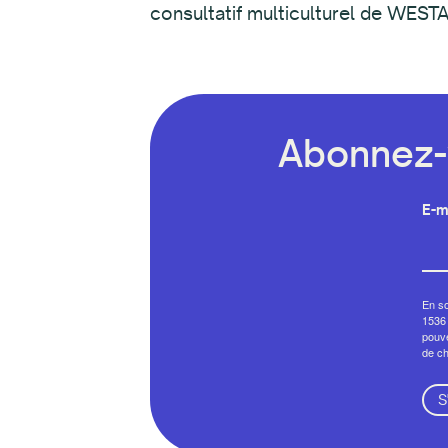
consultatif multiculturel de WESTA
Abonnez-v
E-m
En so
1536 
pouve
de c
S