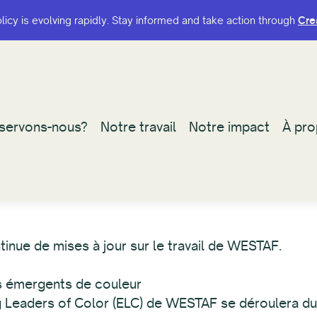
olicy is evolving rapidly. Stay informed and take action through
olicy is evolving rapidly. Stay informed and take action through
Cre
Cre
 servons-nous?
 servons-nous?
Notre travail
Notre travail
Notre impact
Notre impact
À pro
À pro
ntinue de mises à jour sur le travail de WESTAF.
s émergents de couleur
Leaders of Color (ELC) de WESTAF se déroulera du