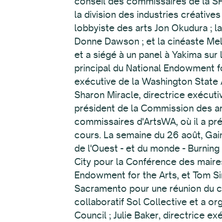
conseil des commissaires de la SF
la division des industries créativ
lobbyiste des arts Jon Okudura ; l
Donne Dawson ; et la cinéaste Mele
et a siégé à un panel à Yakima sur
principal du National Endowment fo
exécutive de la Washington State 
Sharon Miracle, directrice exécut
président de la Commission des ar
commissaires d'ArtsWA, où il a pr
cours. La semaine du 26 août, Gain
de l'Ouest - et du monde - Burning
City pour la Conférence des maires
Endowment for the Arts, et Tom Si
Sacramento pour une réunion du co
collaboratif Sol Collective et a o
Council ; Julie Baker, directrice e