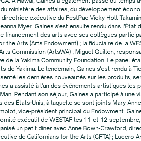
CA. À Hawaï, Gaines a également passé du temps av
es du ministère des affaires, du développement écono
a directrice exécutive du FestPac Vicky Holt Takamine
anna Myer. Gaines s'est ensuite rendu dans l'État d
 le financement des arts avec ses collègues particip
r the Arts (Arts Endowment) ; la fiduciaire de la WE
Arts Commission (ArtsWA) ; Miguel Guillen, responsa
ive de la Yakima Community Foundation. Le panel éta
ts de Yakima. Le lendemain, Gaines s'est rendu à Ti
ésenté les dernières nouveautés sur les produits, s
es a assisté à l'un des événements artistiques les p
 Man. Pendant son séjour, Gaines a participé à une v
 des États-Unis, à laquelle se sont joints Mary Anne
mplot, vice-président principal du Endowment. Gain
mité exécutif de WESTAF les 11 et 12 septembre, a v
rganisé un petit dîner avec Anne Bown-Crawford, direc
xécutive de Californians for the Arts (CFTA) ; Lucero