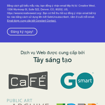
Bằng cách gửi biểu mẫu này, bạn đồng ý nhận email tiếp thị từ: Creative West,
1536 Wynkoop St, Suite 522, Denver, CO, 80202, US,
https://wearecreativewest.org/. Bạn có thể thu hồi sự đồng ý nhận email bất kỳ
lúc nào bằng cách sử dụng liên kết SafeUnsubscribe®, nằm ở cuối mỗi email.
Email được cung cấp bởi Constant Contact.
Đăng ký ngay!
Dịch vụ Web được cung cấp bởi
Tây sáng tạo