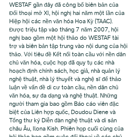
WESTAF gần đây đã công bố biên bản của
Đối thoại mở XI, hội nghị hai năm một lần của
Hiệp hội các nền văn hóa Hoa Kỳ (TAAC).
Được triệu tập vào tháng 7 năm 2007, hội
nghị bao gồm một hội thảo do WESTAF tài
trợ và biên bản tập trung vào nội dung của hội
thảo. Với tiêu đề Kết nối toàn cầu với nền dân
chủ văn hóa, cuộc họp đã quy tụ các nhà
hoạch định chính sách, học giả, nhà quản lý
nghệ thuật, nhà lý thuyết và nghệ sĩ để thảo
luận về vấn đề di cư toàn cầu, nền dân chủ
văn hóa, sự đa dạng và nghệ thuật. Những
người tham gia bao gồm Báo cáo viên đặc
biệt của Liên hợp quốc, Doudou Diene và
Tổng thư ký Diễn đàn nghệ thuật và di sản
châu Âu, Ilona Kish. Phiên họp cuối cùng của
hội thảo bao gồm cuộc đối thoại về các chủ