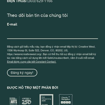
ĐIỆN THOẠI
(303) 629-1166
Theo dõi bản tin của chúng tôi
E-mail
Bằng cách gửi biểu mẫu này, bạn đồng ý nhận email tiếp thị từ: Creative West,
1536 Wynkoop St, Suite 522, Denver, CO, 80202, US,
https://wearecreativewest.org/. Bạn có thể thu hồi sự đồng ý nhận email bất kỳ
lúc nào bằng cách sử dụng liên kết SafeUnsubscribe®, nằm ở cuối mỗi email.
Email được cung cấp bởi Constant Contact.
Đăng ký ngay!
ĐƯỢC HỖ TRỢ MỘT PHẦN BỞI