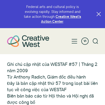
Federal arts and cultural policy is
evolving rapidly. Stay informed and
take action through
Creative West’s
Action Center
.
VI
Ghi chú cập nhật của WESTAF #57 | Tháng 2
năm 2009
Từ Anthony Radich, Giám đốc điều hành
Đây là bản cập nhật thứ 57 trong loạt bài liên
tục về công việc của WESTAF
Biên bản báo cáo từ Hội thảo và Hội nghị đã
được công bố