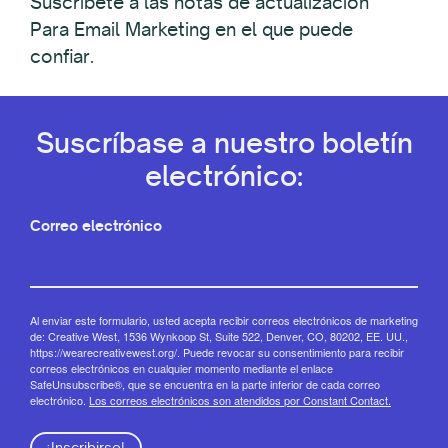
Suscríbete a las notas de actualización
Para Email Marketing en el que puede
confiar.
Suscríbase a nuestro boletín
electrónico:
Correo electrónico
Al enviar este formulario, usted acepta recibir correos electrónicos de marketing
de: Creative West, 1536 Wynkoop St, Suite 522, Denver, CO, 80202, EE. UU.,
https://wearecreativewest.org/. Puede revocar su consentimiento para recibir
correos electrónicos en cualquier momento mediante el enlace
SafeUnsubscribe®, que se encuentra en la parte inferior de cada correo
electrónico.
Los correos electrónicos son atendidos por Constant Contact.
¡Inscribirse!