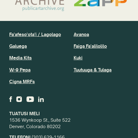
Fa'afeso'ota'i / Lagolago
Avanoa
Galuega
Faiga Fa'alilolilo
Media Kits
Kuki
W-9 Pepa
Tuutuuga & Tulaga
Cigna MRFs
TUATUSI MELI
1536 Wynkoop St., Suite 522
Denver, Colorado 80202
TELEFONI
(303) 629-1166