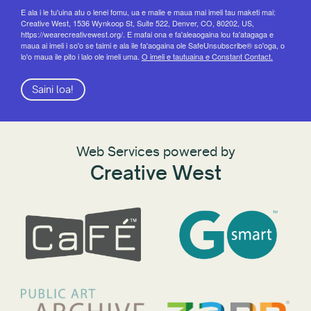
E ala i le tu'uina atu o lenei fomu, ua e malie e maua mai imeli tau maketi mai:
Creative West, 1536 Wynkoop St, Suite 522, Denver, CO, 80202, US,
https://wearecreativewest.org/. E mafai ona e fa'aleaogaina lou fa'atagaga e
maua ai imeli i so'o se taimi e ala ile fa'aogaina ole SafeUnsubscribe® so'oga, o
lo'o maua ile pito i lalo ole imeli uma.
O imeli e tautuaina e Constant Contact.
Saini loa!
Web Services powered by
Creative West