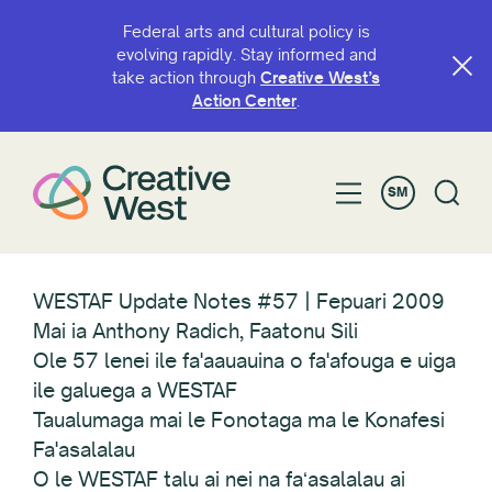
Federal arts and cultural policy is
evolving rapidly. Stay informed and
take action through
Creative West’s
Action Center
.
SM
WESTAF Update Notes #57 | Fepuari 2009
Mai ia Anthony Radich, Faatonu Sili
Ole 57 lenei ile fa'aauauina o fa'afouga e uiga
ile galuega a WESTAF
Taualumaga mai le Fonotaga ma le Konafesi
Fa'asalalau
O le WESTAF talu ai nei na faʻasalalau ai