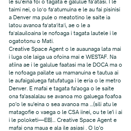
le suʻeina foi o tagata e galulue faʻatasi. I le
taimi nei, o loʻo faʻatumuina e le au fai pisinisi
a Denver ma pule o meatotino le saite ia
latou avanoa faʻataʻitaʻi, ae o le a
faʻalauiloaina le nofoaga i tagata lautele i le
ogatotonu o Mati.
Creative Space Agent o le auaunaga lata mai
i luga ole laiga ua ofoina mai e WESTAF. Na
atiina ae i le galulue faatasi ma le DOCA ma o
le nofoaga pailate ua mamanuina e tautua ai
le aufaigaluega fatufatuga i le eria o le metro
Denver. E mafai e tagata fa'aoga o le saite
ona fa'asalalau se avanoa mo galuega foafoa
po'o le su'eina o sea avanoa ma ...(sili atu le
matagofie o vaega o le CSA iinei, ou te le'i i ai
i le poloketi—EB)... Creative Space Agent e
mafai ona maua e ala ile asiasi . O lo'o