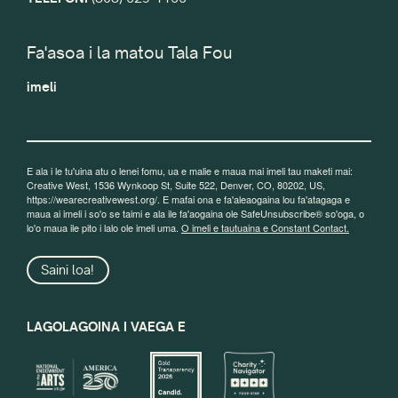
Fa'asoa i la matou Tala Fou
imeli
E ala i le tu'uina atu o lenei fomu, ua e malie e maua mai imeli tau maketi mai:
Creative West, 1536 Wynkoop St, Suite 522, Denver, CO, 80202, US,
https://wearecreativewest.org/. E mafai ona e fa'aleaogaina lou fa'atagaga e
maua ai imeli i so'o se taimi e ala ile fa'aogaina ole SafeUnsubscribe® so'oga, o
lo'o maua ile pito i lalo ole imeli uma.
O imeli e tautuaina e Constant Contact.
Saini loa!
LAGOLAGOINA I VAEGA E