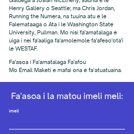
Galuega a Josiah McElheny, saunia e le
Henry Gallery o Seattle; ma Chris Jordan,
Running the Numera, na tuuina atu e le
Falemataaga o Ata i le Washington State
University, Pullman. Mo nisi fa'amatalaga e
uiga i nei fa'aaliga fa'amolemole fa'afeso'ota'i
le WESTAF.
Fa'asoa i Fa'amatalaga Fa'afou
Mo Email Maketi e mafai ona e faʻatuatuaina.
Fa'asoa i la matou imeli meli:
imeli