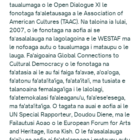
taualumaga o le Open Dialogue XI le
fonotaga faʻaletausaga a le Association of
American Cultures (TAAC). Na taloina ia Iulai,
2007, o le fonotaga na aofia ai se
faʻasalalauga na lagolagoina e le WESTAF ma
le nofoaga autu o taualumaga i mataupu o le
lauga. Fa'aigoaina Global Connections to
Cultural Democracy o le fonotaga na
fa'atasia ai le au fai faiga fa'avae, a'oa'oga,
fa'atonu fa'ata'ita'iga, fa'ata'ita'i, ma tusiata e
talanoaina femalaga'iga i le lalolagi,
fa'atemokalasi fa'aleaganu'u, fa'a'ese'esega,
ma fa'ata'ita'iga. O tagata na auai e aofia ai le
UN Special Rapporteur, Doudou Diene, ma le
Failautusi Aoao o le European Forum for Arts
and Heritage, Ilona Kish. O le fa'asalalauga
fa'ai'u na aofia ai fa'atalanoaga i mataupu autu