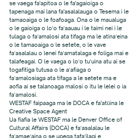
se vaega fa'apitoa o le fa'agaioiga o
tapenaga mai lana fa'asalalauga o Tesema i le
tamaoaiga o le foafoaga. Ona o le maualuga
o le gaioiga o loʻo faʻaauau i le taimi nei i le
tulaga o faʻamalosi ata tifaga ma le atinaʻeina
o le tamaoaiga o le setete, o le vave
faʻasalalau o lenei faʻamatalaga e foliga mai e
talafeagai. O le vaega o loʻo tuʻuina atu ai se
togafitiga tutusa o le aʻafiaga o
faʻamalosiaga ata tifaga a le setete ma e
aofia ai se talanoaga malosi o itu le lelei o ia
faʻamalosi.
WESTAF faipaaga ma le DOCA e fa'atūina le
Creative Space Agent
Ua fiafia le WESTAF ma le Denver Office of
Cultural Affairs (DOCA) e faʻasalalau le
faʻamaeʻaina o se upega tafaʻilagi e