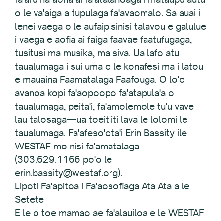
o le va'aiga a tupulaga fa'avaomalo. Sa auai i
lenei vaega o le aufaipisinisi talavou e galulue
i vaega e aofia ai faiga faavae faatufugaga,
tusitusi ma musika, ma siva. Ua lafo atu
taualumaga i sui uma o le konafesi ma i latou
e mauaina Faamatalaga Faafouga. O lo'o
avanoa kopi fa'aopoopo fa'atapula'a o
taualumaga, peita'i, fa'amolemole tu'u vave
lau talosaga—ua toeitiiti lava le lolomi le
taualumaga. Fa'afeso'ota'i Erin Bassity ile
WESTAF mo nisi fa'amatalaga
(303.629.1166 po'o le
erin.bassity@westaf.org).
Lipoti Fa'apitoa i Fa'aosofiaga Ata Ata a le
Setete
E le o toe mamao ae fa'alauiloa e le WESTAF