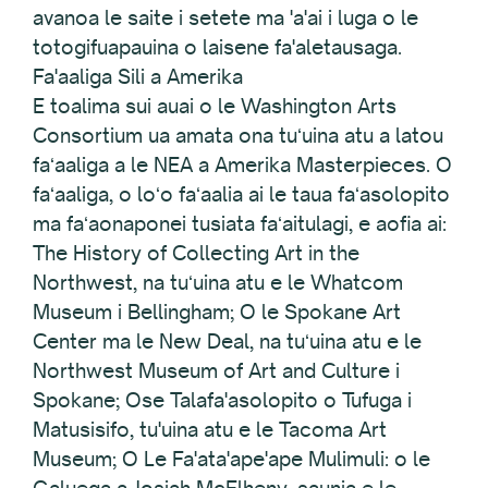
avanoa le saite i setete ma 'a'ai i luga o le
totogifuapauina o laisene fa'aletausaga.
Fa'aaliga Sili a Amerika
E toalima sui auai o le Washington Arts
Consortium ua amata ona tuʻuina atu a latou
faʻaaliga a le NEA a Amerika Masterpieces. O
faʻaaliga, o loʻo faʻaalia ai le taua faʻasolopito
ma faʻaonaponei tusiata faʻaitulagi, e aofia ai:
The History of Collecting Art in the
Northwest, na tuʻuina atu e le Whatcom
Museum i Bellingham; O le Spokane Art
Center ma le New Deal, na tuʻuina atu e le
Northwest Museum of Art and Culture i
Spokane; Ose Talafa'asolopito o Tufuga i
Matusisifo, tu'uina atu e le Tacoma Art
Museum; O Le Fa'ata'ape'ape Mulimuli: o le