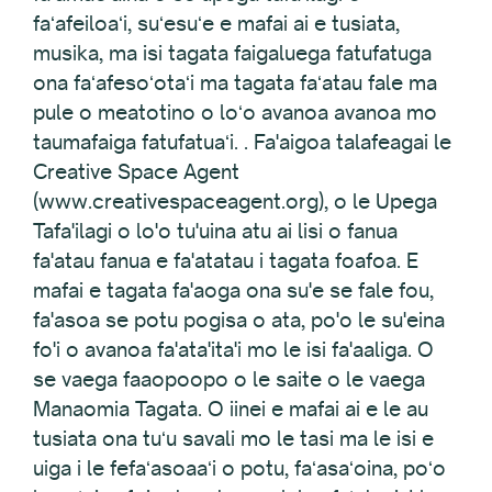
faʻafeiloaʻi, suʻesuʻe e mafai ai e tusiata,
musika, ma isi tagata faigaluega fatufatuga
ona faʻafesoʻotaʻi ma tagata faʻatau fale ma
pule o meatotino o loʻo avanoa avanoa mo
taumafaiga fatufatuaʻi. . Fa'aigoa talafeagai le
Creative Space Agent
(www.creativespaceagent.org), o le Upega
Tafa'ilagi o lo'o tu'uina atu ai lisi o fanua
fa'atau fanua e fa'atatau i tagata foafoa. E
mafai e tagata fa'aoga ona su'e se fale fou,
fa'asoa se potu pogisa o ata, po'o le su'eina
fo'i o avanoa fa'ata'ita'i mo le isi fa'aaliga. O
se vaega faaopoopo o le saite o le vaega
Manaomia Tagata. O iinei e mafai ai e le au
tusiata ona tuʻu savali mo le tasi ma le isi e
uiga i le fefaʻasoaaʻi o potu, faʻasaʻoina, poʻo