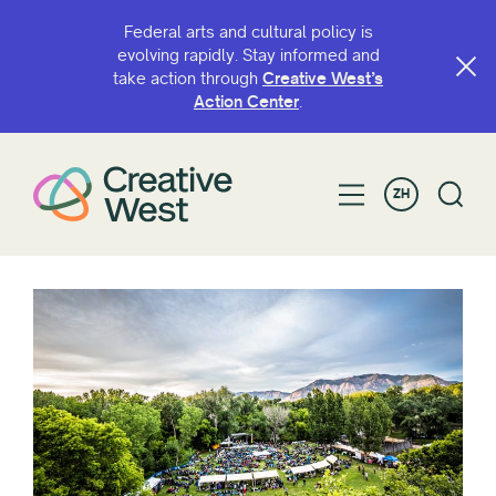
Federal arts and cultural policy is
evolving rapidly. Stay informed and
take action through
Creative West’s
Action Center
.
ZH