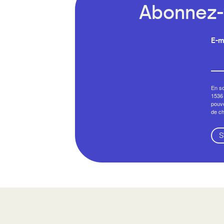
Abonnez-v
E-m
En so
1536 
pouve
de c
S