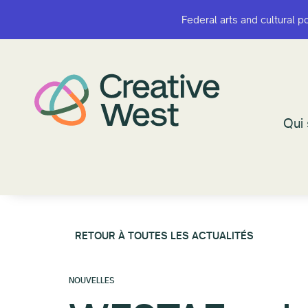
Federal arts and cultural p
Federal arts and cultural p
Qui
Qui
RETOUR À TOUTES LES ACTUALITÉS
NOUVELLES