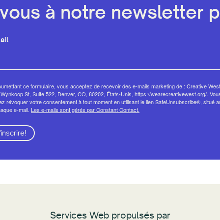
ous à notre newsletter pa
ail
umettant ce formulaire, vous acceptez de recevoir des e-mails marketing de : Creative West
Wynkoop St, Suite 522, Denver, CO, 80202, États-Unis, https://wearecreativewest.org/. Vou
z révoquer votre consentement à tout moment en utilisant le lien SafeUnsubscribe®, situé 
haque e-mail.
Les e-mails sont gérés par Constant Contact.
'inscrire!
Services Web propulsés par