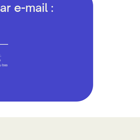
r e-mail :
,
s
au bas