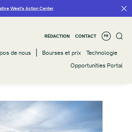
ative West’s Action Center
ative West’s Action Center
.
.
RÉDACTION
RÉDACTION
CONTACT
CONTACT
FR
FR
pos de nous
pos de nous
Bourses et prix
Bourses et prix
Technologie
Technologie
Opportunities Portal
Opportunities Portal