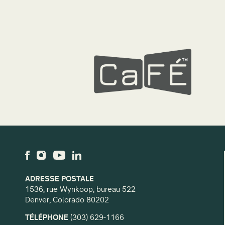
ADRESSE POSTALE
1536, rue Wynkoop, bureau 522
Denver, Colorado 80202
TÉLÉPHONE
(303) 629-1166