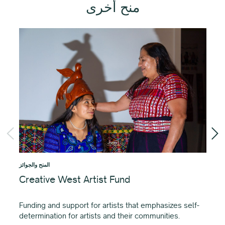
منح أخرى
جوائز
المنح والجوائز
Creative West Artist Fund
Li
Gr
Funding and support for artists that emphasizes self-
determination for artists and their communities.
يتم