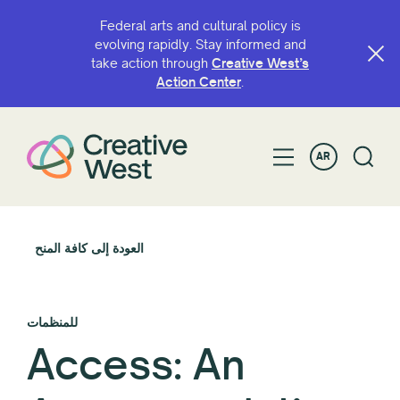
Federal arts and cultural policy is
evolving rapidly. Stay informed and
take action through
Creative West’s
Action Center
.
AR
العودة إلى كافة المنح
للمنظمات
Access: An