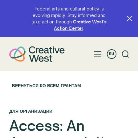
Federal arts and cultural policy is
evolving rapidly. Stay informed and
take action through
Creative West’s
Action Center
.
RU
ВЕРНУТЬСЯ КО ВСЕМ ГРАНТАМ
ДЛЯ ОРГАНИЗАЦИЙ
Access: An