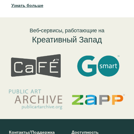
иск
Узнать больше
цен
спе
Уз
Веб-сервисы, работающие на
Креативный Запад
Контакты/Поддержка
Доступность