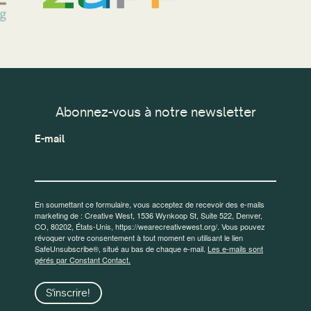
Abonnez-vous à notre newsletter
E-mail
En soumettant ce formulaire, vous acceptez de recevoir des e-mails
marketing de : Creative West, 1536 Wynkoop St, Suite 522, Denver,
CO, 80202, États-Unis, https://wearecreativewest.org/. Vous pouvez
révoquer votre consentement à tout moment en utilisant le lien
SafeUnsubscribe®, situé au bas de chaque e-mail.
Les e-mails sont
gérés par Constant Contact.
S'inscrire!