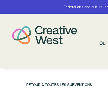
Federal arts and cultural p
Federal arts and cultural p
Qui
Qui
RETOUR À TOUTES LES SUBVENTIONS