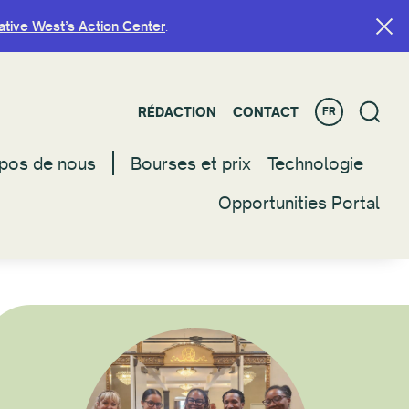
ative West’s Action Center
ative West’s Action Center
.
.
RÉDACTION
RÉDACTION
CONTACT
CONTACT
FR
FR
pos de nous
pos de nous
Bourses et prix
Bourses et prix
Technologie
Technologie
Opportunities Portal
Opportunities Portal