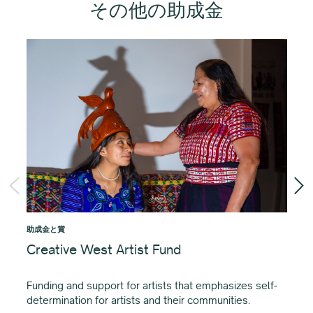
その他の助成金
助成金と賞
助成
Creative West Artist Fund
Li
Gr
Funding and support for artists that emphasizes self-
determination for artists and their communities.
特