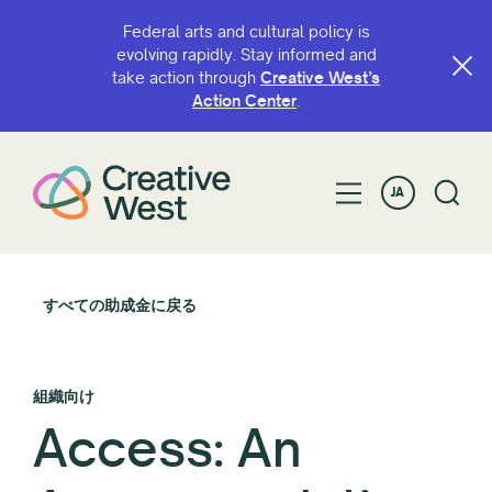
Federal arts and cultural policy is
evolving rapidly. Stay informed and
take action through
Creative West’s
Action Center
.
JA
すべての助成金に戻る
組織向け
Access: An