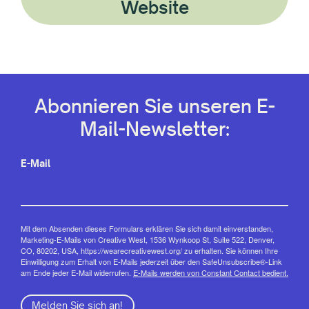
Website
Abonnieren Sie unseren E-
Mail-Newsletter:
E-Mail
Mit dem Absenden dieses Formulars erklären Sie sich damit einverstanden,
Marketing-E-Mails von Creative West, 1536 Wynkoop St, Suite 522, Denver,
CO, 80202, USA, https://wearecreativewest.org/ zu erhalten. Sie können Ihre
Einwilligung zum Erhalt von E-Mails jederzeit über den SafeUnsubscribe®-Link
am Ende jeder E-Mail widerrufen.
E-Mails werden von Constant Contact bedient.
Melden Sie sich an!