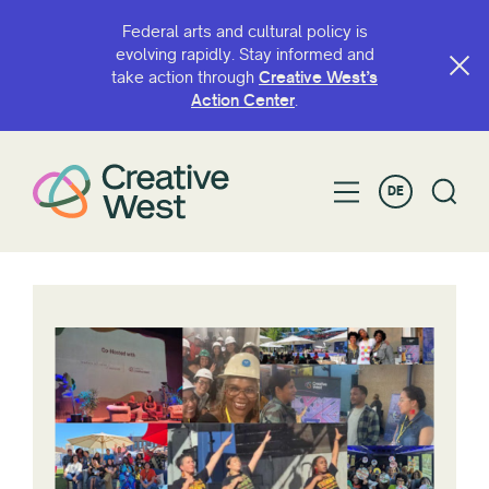
Federal arts and cultural policy is
evolving rapidly. Stay informed and
take action through
Creative West’s
Action Center
.
DE