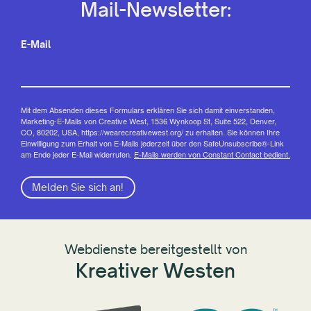
Mail-Newsletter:
E-Mail
Mit dem Absenden dieses Formulars erklären Sie sich damit einverstanden,
Marketing-E-Mails von Creative West, 1536 Wynkoop St, Suite 522, Denver,
CO, 80202, USA, https://wearecreativewest.org/ zu erhalten. Sie können Ihre
Einwilligung zum Erhalt von E-Mails jederzeit über den SafeUnsubscribe®-Link
am Ende jeder E-Mail widerrufen.
E-Mails werden von Constant Contact bedient.
Melden Sie sich an!
Webdienste bereitgestellt von
Kreativer Westen