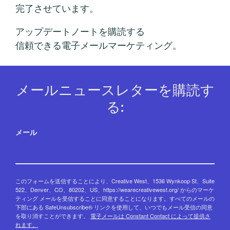
完了させています。
アップデートノートを購読する
信頼できる電子メールマーケティング。
メールニュースレターを購読す
る:
メール
このフォームを送信することにより、Creative West、1536 Wynkoop St、Suite
522、Denver、CO、80202、US、https://wearecreativewest.org/ からのマーケ
ティング メールを受信することに同意することになります。すべてのメールの
下部にある SafeUnsubscribe® リンクを使用して、いつでもメール受信の同意
を取り消すことができます。
電子メールは Constant Contact によって提供さ
れます。