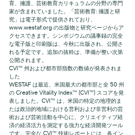
育、擁護、芸術教育カリキュラムの分野の専門
家が含まれていました。「芸術教育: 擁護と研
究」は電子形式で提供されており、
www.westaf.org の出版物と研究ページからア
クセスできます。シンポジウムの議事録の完全
な電子版と印刷版は、今秋に出版され、公開さ
れる予定です。追加の抜粋は、準備が整い次第
公開されます。
CVI™ 州および都市部指数の数値が発表されま
した
WESTAF は最近、米国最大の都市部と全 50 州
の Creative Vitality Index™ (CVI™) スコアを発
表しました。CVI™ は、米国の特定の地理的ま
たは政治的地域における営利および非営利の芸
術および芸術活動を中心に、クリエイティブ経
済の経済活力を測定する強力な経済開発ツール
です。完全な CVI™ 技術レポートには、各イン