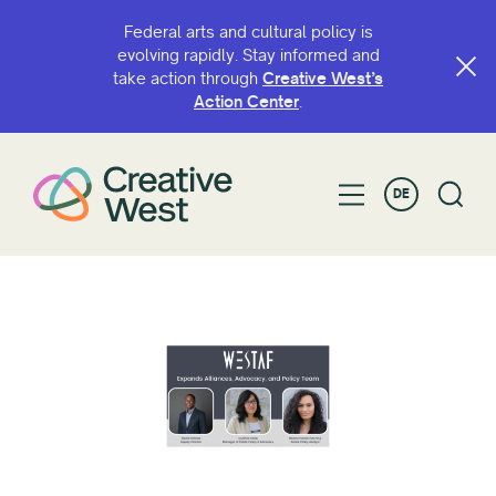
Federal arts and cultural policy is
evolving rapidly. Stay informed and
take action through
Creative West’s
Action Center
.
DE