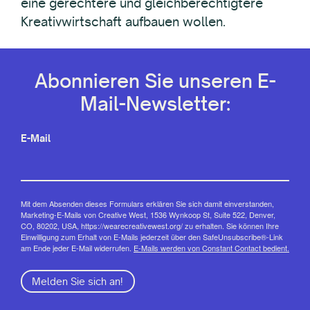
eine gerechtere und gleichberechtigtere
Kreativwirtschaft aufbauen wollen.
Abonnieren Sie unseren E-
Mail-Newsletter:
E-Mail
Mit dem Absenden dieses Formulars erklären Sie sich damit einverstanden,
Marketing-E-Mails von Creative West, 1536 Wynkoop St, Suite 522, Denver,
CO, 80202, USA, https://wearecreativewest.org/ zu erhalten. Sie können Ihre
Einwilligung zum Erhalt von E-Mails jederzeit über den SafeUnsubscribe®-Link
am Ende jeder E-Mail widerrufen.
E-Mails werden von Constant Contact bedient.
Melden Sie sich an!