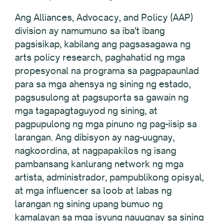
Ang Alliances, Advocacy, and Policy (AAP)
division ay namumuno sa iba't ibang
pagsisikap, kabilang ang pagsasagawa ng
arts policy research, paghahatid ng mga
propesyonal na programa sa pagpapaunlad
para sa mga ahensya ng sining ng estado,
pagsusulong at pagsuporta sa gawain ng
mga tagapagtaguyod ng sining, at
pagpupulong ng mga pinuno ng pag-iisip sa
larangan. Ang dibisyon ay nag-uugnay,
nagkoordina, at nagpapakilos ng isang
pambansang kanlurang network ng mga
artista, administrador, pampublikong opisyal,
at mga influencer sa loob at labas ng
larangan ng sining upang bumuo ng
kamalayan sa mga isyung nauugnay sa sining