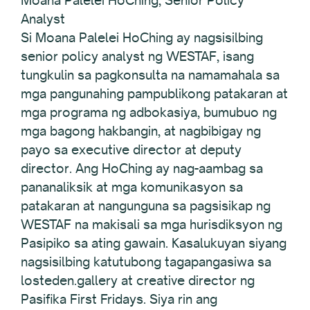
Analyst
Si Moana Palelei HoChing ay nagsisilbing
senior policy analyst ng WESTAF, isang
tungkulin sa pagkonsulta na namamahala sa
mga pangunahing pampublikong patakaran at
mga programa ng adbokasiya, bumubuo ng
mga bagong hakbangin, at nagbibigay ng
payo sa executive director at deputy
director. Ang HoChing ay nag-aambag sa
pananaliksik at mga komunikasyon sa
patakaran at nangunguna sa pagsisikap ng
WESTAF na makisali sa mga hurisdiksyon ng
Pasipiko sa ating gawain. Kasalukuyan siyang
nagsisilbing katutubong tagapangasiwa sa
losteden.gallery at creative director ng
Pasifika First Fridays. Siya rin ang