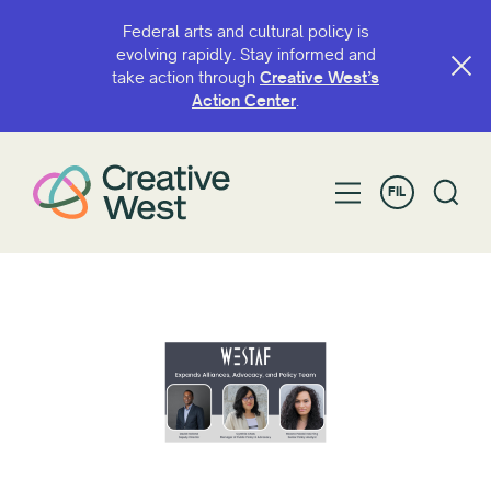
Federal arts and cultural policy is
evolving rapidly. Stay informed and
take action through
Creative West’s
Action Center
.
FIL