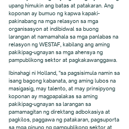
upang himukin ang batas at patakaran. Ang
koponan ay bumuo ng kapwa kapaki-
pakinabang na mga relasyon sa mga
organisasyon at indibidwal sa buong
larangan at namamahala sa mga panlabas na
relasyon ng WESTAF, kabilang ang aming
pakikipag-ugnayan sa mga ahensya ng
pampublikong sektor at pagkakawanggawa.
Ibinahagi ni Holland, "sa pagsisimula namin sa
isang bagong kabanata, ang aming lubos na
masigasig, may talento, at may prinsipyong
koponan ay magpapalakas sa aming
pakikipag-ugnayan sa larangan sa
pamamagitan ng direktang adbokasiya at
pagkilos, paggawa ng patakaran, pagsuporta
sa mga pinuno ng pampublikong sektor at