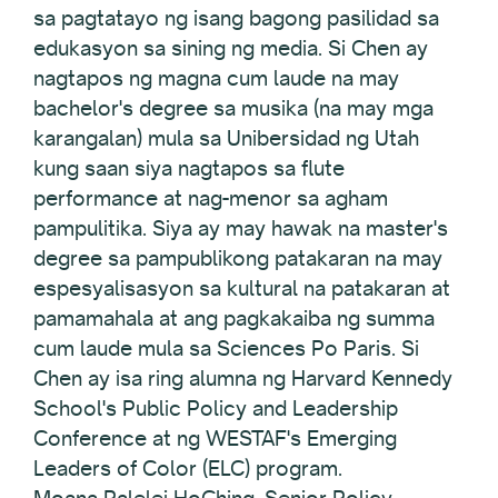
sa pagtatayo ng isang bagong pasilidad sa
edukasyon sa sining ng media. Si Chen ay
nagtapos ng magna cum laude na may
bachelor's degree sa musika (na may mga
karangalan) mula sa Unibersidad ng Utah
kung saan siya nagtapos sa flute
performance at nag-menor sa agham
pampulitika. Siya ay may hawak na master's
degree sa pampublikong patakaran na may
espesyalisasyon sa kultural na patakaran at
pamamahala at ang pagkakaiba ng summa
cum laude mula sa Sciences Po Paris. Si
Chen ay isa ring alumna ng Harvard Kennedy
School's Public Policy and Leadership
Conference at ng WESTAF's Emerging
Leaders of Color (ELC) program.
Moana Palelei HoChing, Senior Policy