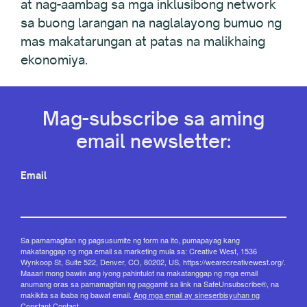
at nag-aambag sa mga inklusibong network
sa buong larangan na naglalayong bumuo ng
mas makatarungan at patas na malikhaing
ekonomiya.
Mag-subscribe sa aming
email newsletter:
Email
Sa pamamagitan ng pagsusumite ng form na ito, pumapayag kang
makatanggap ng mga email sa marketing mula sa: Creative West, 1536
Wynkoop St, Suite 522, Denver, CO, 80202, US, https://wearecreativewest.org/.
Maaari mong bawiin ang iyong pahintulot na makatanggap ng mga email
anumang oras sa pamamagitan ng paggamit sa link na SafeUnsubscribe®, na
makikita sa ibaba ng bawat email.
Ang mga email ay sineserbisyuhan ng
Constant Contact.