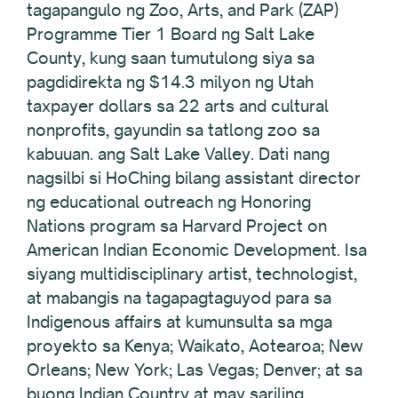
tagapangulo ng Zoo, Arts, and Park (ZAP)
Programme Tier 1 Board ng Salt Lake
County, kung saan tumutulong siya sa
pagdidirekta ng $14.3 milyon ng Utah
taxpayer dollars sa 22 arts and cultural
nonprofits, gayundin sa tatlong zoo sa
kabuuan. ang Salt Lake Valley. Dati nang
nagsilbi si HoChing bilang assistant director
ng educational outreach ng Honoring
Nations program sa Harvard Project on
American Indian Economic Development. Isa
siyang multidisciplinary artist, technologist,
at mabangis na tagapagtaguyod para sa
Indigenous affairs at kumunsulta sa mga
proyekto sa Kenya; Waikato, Aotearoa; New
Orleans; New York; Las Vegas; Denver; at sa
buong Indian Country at may sariling