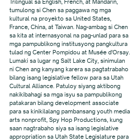
Trilingual sa English, French, at Mandarin,
tumulong si Chen sa paggawa ng mga
kultural na proyekto sa United States,
France, China, at Taiwan. Nag-ambag si Chen
sa kita at internasyonal na pag-unlad para sa
mga pampublikong institusyong pangkultura
tulad ng Center Pompidou at Musée d'Orsay.
Lumaki sa lugar ng Salt Lake City, sinimulan
ni Chen ang kanyang karera sa pagtatrabaho
bilang isang legislative fellow para sa Utah
Cultural Alliance. Patuloy siyang aktibong
nakikibahagi sa mga isyu sa pampublikong
patakaran bilang development associate
para sa kinikilalang pambansang youth media
arts nonprofit, Spy Hop Productions, kung
saan nagtrabaho siya sa isang legislative
appropriation sa Utah State Legislature para