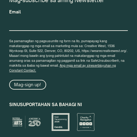
Mag-subscribe sa aming Newsletter
Email
Sa pamamagitan ng pagsusumite ng form na ito, pumapayag kang
makatanggap ng mga email sa marketing mula sa: Creative West, 1536
Wynkoop St, Suite 522, Denver, CO, 80202, US, https://wearecreativewest.org/.
Maaari mong bawiin ang iyong pahintulot na makatanggap ng mga email
anumang oras sa pamamagitan ng paggamit sa link na SafeUnsubscribe®, na
makikita sa ibaba ng bawat email.
Ang mga email ay sineserbisyuhan ng
Constant Contact.
Mag-sign up!
SINUSUPORTAHAN SA BAHAGI NI